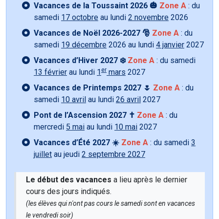
Vacances de la Toussaint 2026 🎃
Zone A
: du
samedi
17 octobre
au lundi
2 novembre
2026
Vacances de Noël 2026-2027 🎅
Zone A
: du
samedi
19 décembre
2026 au lundi
4 janvier
2027
Vacances d’Hiver 2027 ❄️
Zone A
: du samedi
er
13 février
au lundi
1
mars
2027
Vacances de Printemps 2027 🌷
Zone A
: du
samedi
10 avril
au lundi
26 avril
2027
Pont de l’Ascension 2027 ✝️
Zone A
: du
mercredi
5 mai
au lundi
10 mai
2027
Vacances d’Été 2027 ☀️
Zone A
: du samedi
3
juillet
au jeudi
2 septembre 2027
Le début des vacances
a lieu après le dernier
cours des jours indiqués.
(les élèves qui n'ont pas cours le samedi sont en vacances
le vendredi soir)