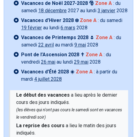
Vacances de Noël 2027-2028 🎅
Zone A
: du
samedi
18 décembre
2027 au lundi
3 janvier
2028
Vacances d’Hiver 2028 ❄️
Zone A
: du samedi
19 février
au lundi
6 mars
2028
Vacances de Printemps 2028 🌷
Zone A
: du
samedi
22 avril
au mardi
9 mai
2028
Pont de l’Ascension 2028 ✝️
Zone A
: du
vendredi
26 mai
au lundi
29 mai
2028
Vacances d’Été 2028 ☀️
Zone A
: à partir du
mardi
4 juillet 2028
Le début des vacances
a lieu après le dernier
cours des jours indiqués.
(les élèves qui n'ont pas cours le samedi sont en vacances
le vendredi soir)
La reprise des cours
a lieu le matin des jours
indiqués.