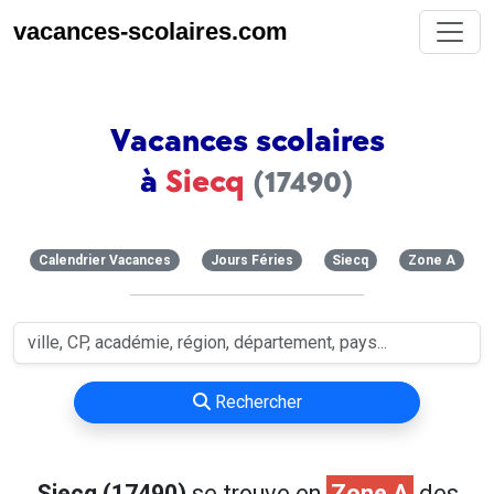
vacances-scolaires.com
Vacances scolaires
à
Siecq
(17490)
Calendrier Vacances
Jours Féries
Siecq
Zone A
Rechercher
Siecq (17490)
se trouve en
Zone A
des