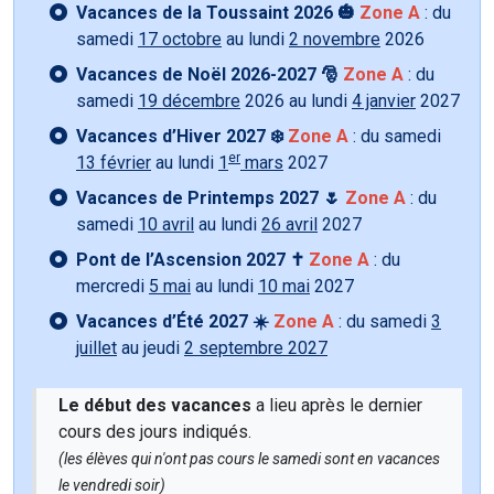
Vacances de la Toussaint 2026 🎃
Zone A
: du
samedi
17 octobre
au lundi
2 novembre
2026
Vacances de Noël 2026-2027 🎅
Zone A
: du
samedi
19 décembre
2026 au lundi
4 janvier
2027
Vacances d’Hiver 2027 ❄️
Zone A
: du samedi
er
13 février
au lundi
1
mars
2027
Vacances de Printemps 2027 🌷
Zone A
: du
samedi
10 avril
au lundi
26 avril
2027
Pont de l’Ascension 2027 ✝️
Zone A
: du
mercredi
5 mai
au lundi
10 mai
2027
Vacances d’Été 2027 ☀️
Zone A
: du samedi
3
juillet
au jeudi
2 septembre 2027
Le début des vacances
a lieu après le dernier
cours des jours indiqués.
(les élèves qui n'ont pas cours le samedi sont en vacances
le vendredi soir)