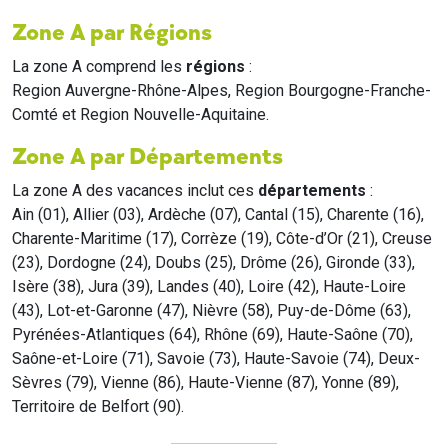
Zone A par Régions
La zone A comprend les
régions
:
Region Auvergne-Rhône-Alpes, Region Bourgogne-Franche-
Comté et Region Nouvelle-Aquitaine.
Zone A par Départements
La zone A des vacances inclut ces
départements
:
Ain (01), Allier (03), Ardèche (07), Cantal (15), Charente (16),
Charente-Maritime (17), Corrèze (19), Côte-d’Or (21), Creuse
(23), Dordogne (24), Doubs (25), Drôme (26), Gironde (33),
Isère (38), Jura (39), Landes (40), Loire (42), Haute-Loire
(43), Lot-et-Garonne (47), Nièvre (58), Puy-de-Dôme (63),
Pyrénées-Atlantiques (64), Rhône (69), Haute-Saône (70),
Saône-et-Loire (71), Savoie (73), Haute-Savoie (74), Deux-
Sèvres (79), Vienne (86), Haute-Vienne (87), Yonne (89),
Territoire de Belfort (90).