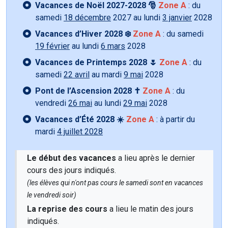
Vacances de Noël 2027-2028 🎅
Zone A
: du
samedi
18 décembre
2027 au lundi
3 janvier
2028
Vacances d’Hiver 2028 ❄️
Zone A
: du samedi
19 février
au lundi
6 mars
2028
Vacances de Printemps 2028 🌷
Zone A
: du
samedi
22 avril
au mardi
9 mai
2028
Pont de l’Ascension 2028 ✝️
Zone A
: du
vendredi
26 mai
au lundi
29 mai
2028
Vacances d’Été 2028 ☀️
Zone A
: à partir du
mardi
4 juillet 2028
Le début des vacances
a lieu après le dernier
cours des jours indiqués.
(les élèves qui n'ont pas cours le samedi sont en vacances
le vendredi soir)
La reprise des cours
a lieu le matin des jours
indiqués.