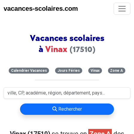
vacances-scolaires.com
Vacances scolaires
à
Vinax
(17510)
Calendrier Vacances
Jours Féries
Vinax
Zone A
Rechercher
Vinax (17510)
se trouve en
Zone A
des