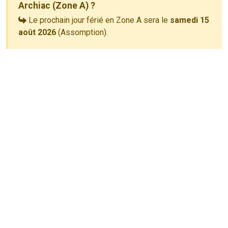
Archiac (Zone A) ?
Le prochain jour férié en Zone A sera le
samedi 15
août 2026
(Assomption).