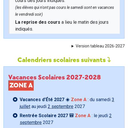
cours des jours indiqués.
(les élèves qui n'ont pas cours le samedi sont en vacances
le vendredi soir)
La reprise des cours
a lieu le matin des jours
indiqués.
Version tableau 2026-2027
Calendriers scolaires suivants
Vacances Scolaires 2027-2028
ZONE A
Vacances d’Été 2027 ☀️
Zone A
: du samedi
3
juillet
au jeudi
2 septembre
2027
Rentrée Scolaire 2027 🎒
Zone A
: le jeudi
2
septembre
2027