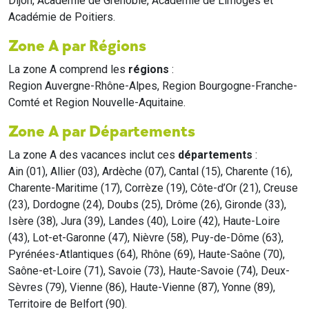
Dijon, Académie de Grenoble, Académie de Limoges et
Académie de Poitiers.
Zone A par Régions
La zone A comprend les
régions
:
Region Auvergne-Rhône-Alpes, Region Bourgogne-Franche-
Comté et Region Nouvelle-Aquitaine.
Zone A par Départements
La zone A des vacances inclut ces
départements
:
Ain (01), Allier (03), Ardèche (07), Cantal (15), Charente (16),
Charente-Maritime (17), Corrèze (19), Côte-d’Or (21), Creuse
(23), Dordogne (24), Doubs (25), Drôme (26), Gironde (33),
Isère (38), Jura (39), Landes (40), Loire (42), Haute-Loire
(43), Lot-et-Garonne (47), Nièvre (58), Puy-de-Dôme (63),
Pyrénées-Atlantiques (64), Rhône (69), Haute-Saône (70),
Saône-et-Loire (71), Savoie (73), Haute-Savoie (74), Deux-
Sèvres (79), Vienne (86), Haute-Vienne (87), Yonne (89),
Territoire de Belfort (90).