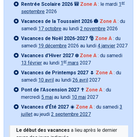
er
Rentrée Scolaire 2026 🎒
Zone A
: le mardi
1
septembre
2026
Vacances de la Toussaint 2026 🎃
Zone A
: du
samedi
17 octobre
au lundi
2 novembre
2026
Vacances de Noël 2026-2027 🎅
Zone A
: du
samedi
19 décembre
2026 au lundi
4 janvier
2027
Vacances d’Hiver 2027 ❄️
Zone A
: du samedi
er
13 février
au lundi
1
mars
2027
Vacances de Printemps 2027 🌷
Zone A
: du
samedi
10 avril
au lundi
26 avril
2027
Pont de l’Ascension 2027 ✝️
Zone A
: du
mercredi
5 mai
au lundi
10 mai
2027
Vacances d’Été 2027 ☀️
Zone A
: du samedi
3
juillet
au jeudi
2 septembre 2027
Le début des vacances
a lieu après le dernier