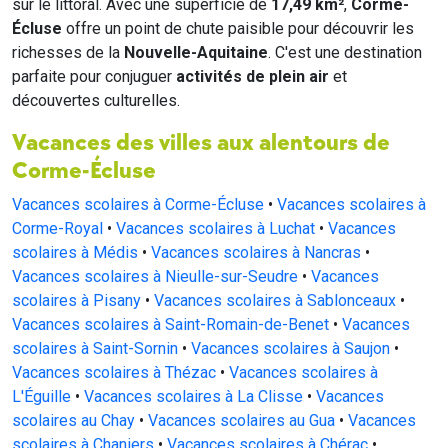
sur le littoral. Avec une superficie de
17,49 km²
,
Corme-
Écluse
offre un point de chute paisible pour découvrir les
richesses de la
Nouvelle-Aquitaine
. C'est une destination
parfaite pour conjuguer
activités de plein air
et
découvertes culturelles.
Vacances des villes aux alentours de
Corme-Écluse
Vacances scolaires à Corme-Écluse
•
Vacances scolaires à
Corme-Royal
•
Vacances scolaires à Luchat
•
Vacances
scolaires à Médis
•
Vacances scolaires à Nancras
•
Vacances scolaires à Nieulle-sur-Seudre
•
Vacances
scolaires à Pisany
•
Vacances scolaires à Sablonceaux
•
Vacances scolaires à Saint-Romain-de-Benet
•
Vacances
scolaires à Saint-Sornin
•
Vacances scolaires à Saujon
•
Vacances scolaires à Thézac
•
Vacances scolaires à
L'Éguille
•
Vacances scolaires à La Clisse
•
Vacances
scolaires au Chay
•
Vacances scolaires au Gua
•
Vacances
scolaires à Chaniers
•
Vacances scolaires à Chérac
•