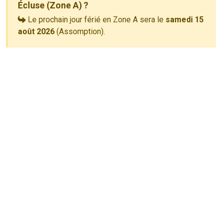
Écluse (Zone A) ?
Le prochain jour férié en Zone A sera le
samedi 15
août 2026
(Assomption).