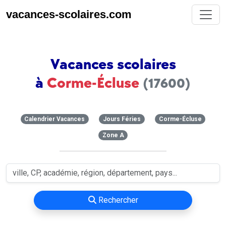
vacances-scolaires.com
Vacances scolaires
à
Corme-Écluse
(17600)
Calendrier Vacances
Jours Féries
Corme-Écluse
Zone A
Rechercher