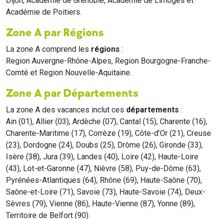
Dijon, Académie de Grenoble, Académie de Limoges et
Académie de Poitiers.
Zone A par Régions
La zone A comprend les
régions
:
Region Auvergne-Rhône-Alpes, Region Bourgogne-Franche-
Comté et Region Nouvelle-Aquitaine.
Zone A par Départements
La zone A des vacances inclut ces
départements
:
Ain (01), Allier (03), Ardèche (07), Cantal (15), Charente (16),
Charente-Maritime (17), Corrèze (19), Côte-d’Or (21), Creuse
(23), Dordogne (24), Doubs (25), Drôme (26), Gironde (33),
Isère (38), Jura (39), Landes (40), Loire (42), Haute-Loire
(43), Lot-et-Garonne (47), Nièvre (58), Puy-de-Dôme (63),
Pyrénées-Atlantiques (64), Rhône (69), Haute-Saône (70),
Saône-et-Loire (71), Savoie (73), Haute-Savoie (74), Deux-
Sèvres (79), Vienne (86), Haute-Vienne (87), Yonne (89),
Territoire de Belfort (90).