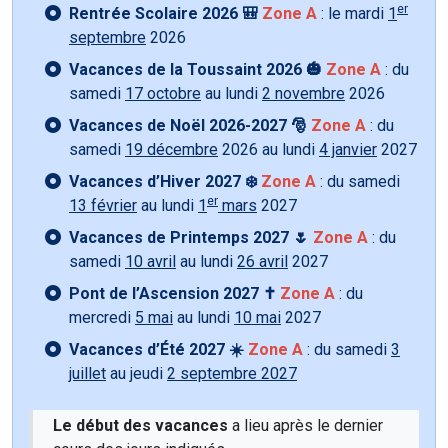
er
Rentrée Scolaire 2026 🎒
Zone A
: le mardi
1
septembre
2026
Vacances de la Toussaint 2026 🎃
Zone A
: du
samedi
17 octobre
au lundi
2 novembre
2026
Vacances de Noël 2026-2027 🎅
Zone A
: du
samedi
19 décembre
2026 au lundi
4 janvier
2027
Vacances d’Hiver 2027 ❄️
Zone A
: du samedi
er
13 février
au lundi
1
mars
2027
Vacances de Printemps 2027 🌷
Zone A
: du
samedi
10 avril
au lundi
26 avril
2027
Pont de l’Ascension 2027 ✝️
Zone A
: du
mercredi
5 mai
au lundi
10 mai
2027
Vacances d’Été 2027 ☀️
Zone A
: du samedi
3
juillet
au jeudi
2 septembre 2027
Le début des vacances
a lieu après le dernier