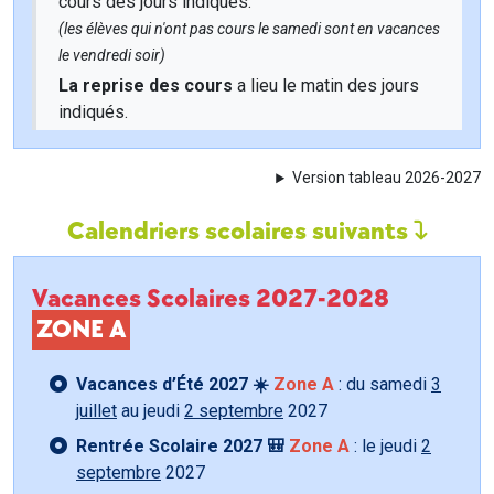
cours des jours indiqués.
(les élèves qui n'ont pas cours le samedi sont en vacances
le vendredi soir)
La reprise des cours
a lieu le matin des jours
indiqués.
Version tableau 2026-2027
Calendriers scolaires suivants
Vacances Scolaires 2027-2028
ZONE A
Vacances d’Été 2027 ☀️
Zone A
: du samedi
3
juillet
au jeudi
2 septembre
2027
Rentrée Scolaire 2027 🎒
Zone A
: le jeudi
2
septembre
2027