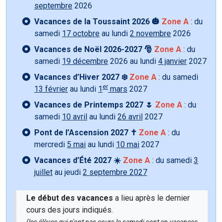
septembre
2026
Vacances de la Toussaint 2026 🎃
Zone A
: du
samedi
17 octobre
au lundi
2 novembre
2026
Vacances de Noël 2026-2027 🎅
Zone A
: du
samedi
19 décembre
2026 au lundi
4 janvier
2027
Vacances d’Hiver 2027 ❄️
Zone A
: du samedi
er
13 février
au lundi
1
mars
2027
Vacances de Printemps 2027 🌷
Zone A
: du
samedi
10 avril
au lundi
26 avril
2027
Pont de l’Ascension 2027 ✝️
Zone A
: du
mercredi
5 mai
au lundi
10 mai
2027
Vacances d’Été 2027 ☀️
Zone A
: du samedi
3
juillet
au jeudi
2 septembre 2027
Le début des vacances
a lieu après le dernier
cours des jours indiqués.