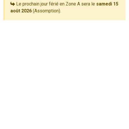
Le prochain jour férié en Zone A sera le
samedi 15
août 2026
(Assomption).