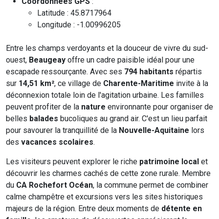
Coordonnées GPS
:
Latitude : 45.8717964
Longitude : -1.00996205
Entre les champs verdoyants et la douceur de vivre du sud-
ouest,
Beaugeay
offre un cadre paisible idéal pour une
escapade ressourçante. Avec ses
794 habitants
répartis
sur
14,51 km²
, ce village de
Charente-Maritime
invite à la
déconnexion totale loin de l'agitation urbaine. Les familles
peuvent profiter de la
nature
environnante pour organiser de
belles
balades
bucoliques au grand air. C'est un lieu parfait
pour savourer la tranquillité de la
Nouvelle-Aquitaine
lors
des
vacances scolaires
.
Les visiteurs peuvent explorer le riche
patrimoine local
et
découvrir les charmes cachés de cette zone rurale. Membre
du
CA Rochefort Océan
, la commune permet de combiner
calme champêtre et excursions vers les sites historiques
majeurs de la région. Entre deux moments de
détente en