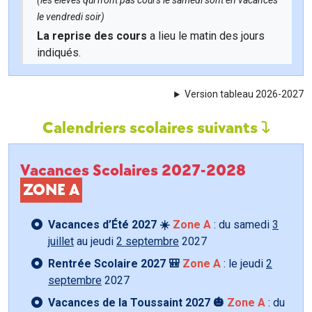
(les élèves qui n'ont pas cours le samedi sont en vacances
le vendredi soir)
La reprise des cours
a lieu le matin des jours
indiqués.
Version tableau 2026-2027
Calendriers scolaires suivants
Vacances Scolaires 2027-2028
ZONE A
Vacances d’Été 2027 ☀️
Zone A
: du samedi
3
juillet
au jeudi
2 septembre
2027
Rentrée Scolaire 2027 🎒
Zone A
: le jeudi
2
septembre
2027
Vacances de la Toussaint 2027 🎃
Zone A
: du