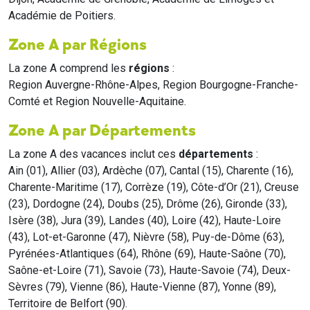
Académie de Poitiers.
Zone A par Régions
La zone A comprend les
régions
:
Region Auvergne-Rhône-Alpes, Region Bourgogne-Franche-
Comté et Region Nouvelle-Aquitaine.
Zone A par Départements
La zone A des vacances inclut ces
départements
:
Ain (01), Allier (03), Ardèche (07), Cantal (15), Charente (16),
Charente-Maritime (17), Corrèze (19), Côte-d’Or (21), Creuse
(23), Dordogne (24), Doubs (25), Drôme (26), Gironde (33),
Isère (38), Jura (39), Landes (40), Loire (42), Haute-Loire
(43), Lot-et-Garonne (47), Nièvre (58), Puy-de-Dôme (63),
Pyrénées-Atlantiques (64), Rhône (69), Haute-Saône (70),
Saône-et-Loire (71), Savoie (73), Haute-Savoie (74), Deux-
Sèvres (79), Vienne (86), Haute-Vienne (87), Yonne (89),
Territoire de Belfort (90).