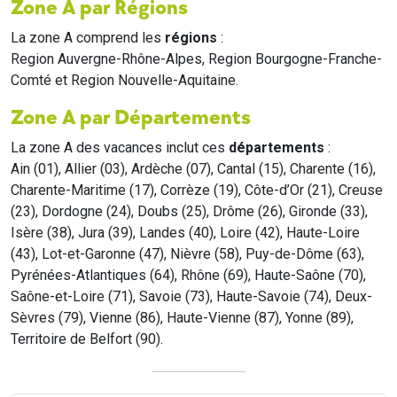
Zone A par Régions
La zone A comprend les
régions
:
Region Auvergne-Rhône-Alpes, Region Bourgogne-Franche-
Comté et Region Nouvelle-Aquitaine.
Zone A par Départements
La zone A des vacances inclut ces
départements
:
Ain (01), Allier (03), Ardèche (07), Cantal (15), Charente (16),
Charente-Maritime (17), Corrèze (19), Côte-d’Or (21), Creuse
(23), Dordogne (24), Doubs (25), Drôme (26), Gironde (33),
Isère (38), Jura (39), Landes (40), Loire (42), Haute-Loire
(43), Lot-et-Garonne (47), Nièvre (58), Puy-de-Dôme (63),
Pyrénées-Atlantiques (64), Rhône (69), Haute-Saône (70),
Saône-et-Loire (71), Savoie (73), Haute-Savoie (74), Deux-
Sèvres (79), Vienne (86), Haute-Vienne (87), Yonne (89),
Territoire de Belfort (90).