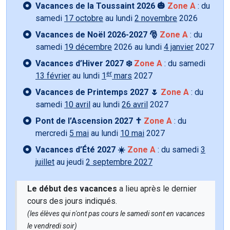
Vacances de la Toussaint 2026 🎃
Zone A
: du
samedi
17 octobre
au lundi
2 novembre
2026
Vacances de Noël 2026-2027 🎅
Zone A
: du
samedi
19 décembre
2026 au lundi
4 janvier
2027
Vacances d’Hiver 2027 ❄️
Zone A
: du samedi
er
13 février
au lundi
1
mars
2027
Vacances de Printemps 2027 🌷
Zone A
: du
samedi
10 avril
au lundi
26 avril
2027
Pont de l’Ascension 2027 ✝️
Zone A
: du
mercredi
5 mai
au lundi
10 mai
2027
Vacances d’Été 2027 ☀️
Zone A
: du samedi
3
juillet
au jeudi
2 septembre 2027
Le début des vacances
a lieu après le dernier
cours des jours indiqués.
(les élèves qui n'ont pas cours le samedi sont en vacances
le vendredi soir)