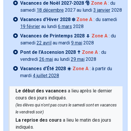
Vacances de Noël 2027-2028 🎅
Zone A
: du
samedi
18 décembre
2027 au lundi
3 janvier
2028
Vacances d’Hiver 2028 ❄️
Zone A
: du samedi
19 février
au lundi
6 mars
2028
Vacances de Printemps 2028 🌷
Zone A
: du
samedi
22 avril
au mardi
9 mai
2028
Pont de l’Ascension 2028 ✝️
Zone A
: du
vendredi
26 mai
au lundi
29 mai
2028
Vacances d’Été 2028 ☀️
Zone A
: à partir du
mardi
4 juillet 2028
Le début des vacances
a lieu après le dernier
cours des jours indiqués.
(les élèves qui n'ont pas cours le samedi sont en vacances
le vendredi soir)
La reprise des cours
a lieu le matin des jours
indiqués.