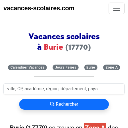
vacances-scolaires.com
Vacances scolaires
à
Burie
(17770)
Calendrier Vacances
Jours Féries
Burie
Zone A
Rechercher
Burie (17770)
se trouve en
Zone A
des