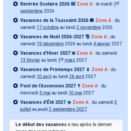
er
Rentrée Scolaire 2026 🎒
Zone A
: le mardi
1
septembre
2026
Vacances de la Toussaint 2026 🎃
Zone A
: du
samedi
17 octobre
au lundi
2 novembre
2026
Vacances de Noël 2026-2027 🎅
Zone A
: du
samedi
19 décembre
2026 au lundi
4 janvier
2027
Vacances d’Hiver 2027 ❄️
Zone A
: du samedi
er
13 février
au lundi
1
mars
2027
Vacances de Printemps 2027 🌷
Zone A
: du
samedi
10 avril
au lundi
26 avril
2027
Pont de l’Ascension 2027 ✝️
Zone A
: du
mercredi
5 mai
au lundi
10 mai
2027
Vacances d’Été 2027 ☀️
Zone A
: du samedi
3
juillet
au jeudi
2 septembre 2027
Le début des vacances
a lieu après le dernier