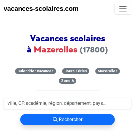
vacances-scolaires.com
Vacances scolaires
à
Mazerolles
(17800)
Calendrier Vacances
Jours Féries
Mazerolles
Zone A
Rechercher