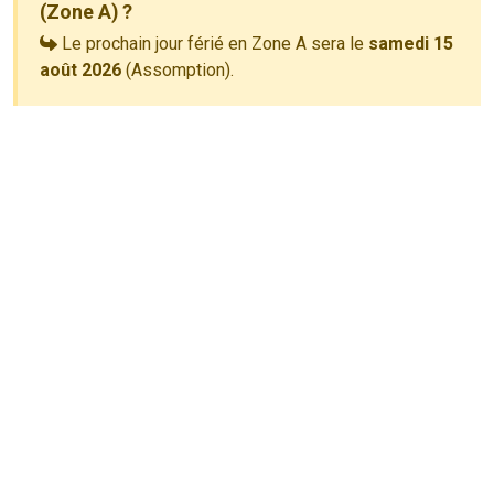
(Zone A) ?
Le prochain jour férié en Zone A sera le
samedi 15
août 2026
(Assomption).