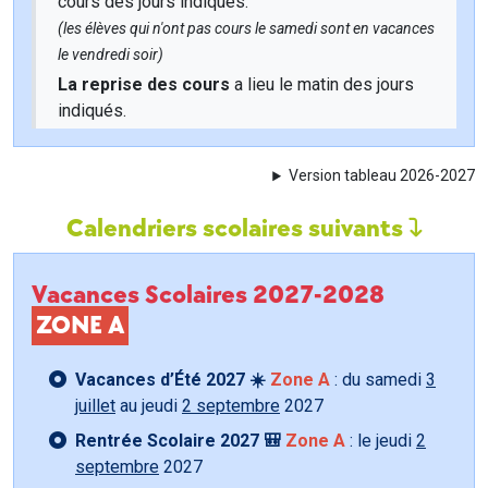
cours des jours indiqués.
(les élèves qui n'ont pas cours le samedi sont en vacances
le vendredi soir)
La reprise des cours
a lieu le matin des jours
indiqués.
Version tableau 2026-2027
Calendriers scolaires suivants
Vacances Scolaires 2027-2028
ZONE A
Vacances d’Été 2027 ☀️
Zone A
: du samedi
3
juillet
au jeudi
2 septembre
2027
Rentrée Scolaire 2027 🎒
Zone A
: le jeudi
2
septembre
2027