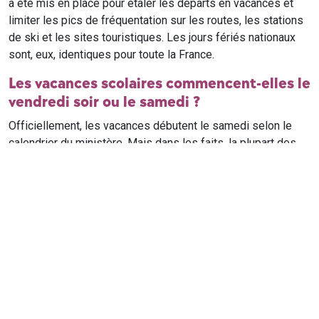
a été mis en place pour étaler les départs en vacances et
limiter les pics de fréquentation sur les routes, les stations
de ski et les sites touristiques. Les jours fériés nationaux
sont, eux, identiques pour toute la France.
Les vacances scolaires commencent-elles le
vendredi soir ou le samedi ?
Officiellement, les vacances débutent le samedi selon le
calendrier du ministère. Mais dans les faits, la plupart des
élèves qui n'ont pas cours le samedi sont en vacances dès
le vendredi soir après leur dernier cours. Il est conseillé de
vérifier avec l'établissement scolaire si des cours ont lieu le
samedi matin.
Où trouver le calendrier scolaire officiel ?
Le calendrier scolaire officiel est publié sur le site du
ministère de l'Education nationale
. Les dates présentées sur
ce site reprennent les données officielles pour les années
scolaires en cours et à venir, pour chaque zone et chaque