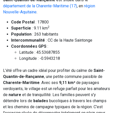
département de la Charente-Maritime (17)
, en
région
Nouvelle-Aquitaine
.
Code Postal
: 17800
2
Superficie
: 9.11 km
Population
: 263 habitants
Intercommunalité
: CC de la Haute Saintonge
Coordonnées GPS
:
Latitude : 45.53687855
Longitude : -0.5943218
L'été offre un cadre idéal pour profiter du calme de
Saint-
Quantin-de-Rançanne
, une petite commune paisible de
Charente-Maritime
. Avec ses
9,11 km²
de paysages
verdoyants, le village est un refuge parfait pour les amateurs
de
nature
et de tranquillité. Les familles peuvent s'y
détendre lors de
balades
bucoliques à travers les champs
et les chemins de campagne typiques de la région. C'est
l'occasion rêvée de déconnecter totalement en plein cœur