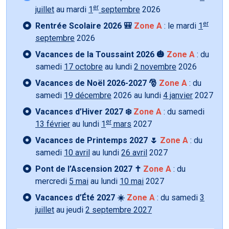
er
juillet
au mardi
1
septembre
2026
er
Rentrée Scolaire 2026 🎒
Zone A
: le mardi
1
septembre
2026
Vacances de la Toussaint 2026 🎃
Zone A
: du
samedi
17 octobre
au lundi
2 novembre
2026
Vacances de Noël 2026-2027 🎅
Zone A
: du
samedi
19 décembre
2026 au lundi
4 janvier
2027
Vacances d’Hiver 2027 ❄️
Zone A
: du samedi
er
13 février
au lundi
1
mars
2027
Vacances de Printemps 2027 🌷
Zone A
: du
samedi
10 avril
au lundi
26 avril
2027
Pont de l’Ascension 2027 ✝️
Zone A
: du
mercredi
5 mai
au lundi
10 mai
2027
Vacances d’Été 2027 ☀️
Zone A
: du samedi
3
juillet
au jeudi
2 septembre 2027