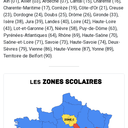
Ain (01), Allier (03), Ardèche (07), Cantal (15), Charente (16),
Charente-Maritime (17), Corrèze (19), Côte-d’Or (21), Creuse
(23), Dordogne (24), Doubs (25), Drôme (26), Gironde (33),
Isère (38), Jura (39), Landes (40), Loire (42), Haute-Loire
(43), Lot-et-Garonne (47), Nièvre (58), Puy-de-Dôme (63),
Pyrénées-Atlantiques (64), Rhône (69), Haute-Saône (70),
Saône-et-Loire (71), Savoie (73), Haute-Savoie (74), Deux-
Sèvres (79), Vienne (86), Haute-Vienne (87), Yonne (89),
Territoire de Belfort (90).