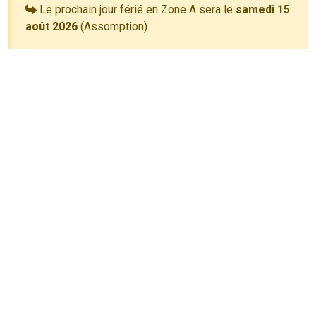
Le prochain jour férié en Zone A sera le
samedi 15
août 2026
(Assomption).