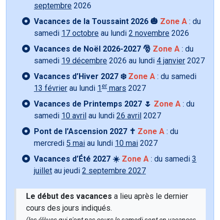
septembre
2026
Vacances de la Toussaint 2026 🎃
Zone A
: du
samedi
17 octobre
au lundi
2 novembre
2026
Vacances de Noël 2026-2027 🎅
Zone A
: du
samedi
19 décembre
2026 au lundi
4 janvier
2027
Vacances d’Hiver 2027 ❄️
Zone A
: du samedi
er
13 février
au lundi
1
mars
2027
Vacances de Printemps 2027 🌷
Zone A
: du
samedi
10 avril
au lundi
26 avril
2027
Pont de l’Ascension 2027 ✝️
Zone A
: du
mercredi
5 mai
au lundi
10 mai
2027
Vacances d’Été 2027 ☀️
Zone A
: du samedi
3
juillet
au jeudi
2 septembre 2027
Le début des vacances
a lieu après le dernier
cours des jours indiqués.