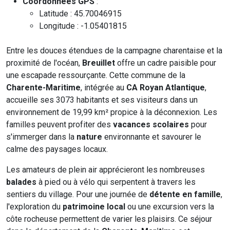
Coordonnées GPS
:
Latitude : 45.70046915
Longitude : -1.05401815
Entre les douces étendues de la campagne charentaise et la
proximité de l'océan,
Breuillet
offre un cadre paisible pour
une escapade ressourçante. Cette commune de la
Charente-Maritime
, intégrée au
CA Royan Atlantique
,
accueille ses 3073 habitants et ses visiteurs dans un
environnement de 19,99 km² propice à la déconnexion. Les
familles peuvent profiter des
vacances scolaires
pour
s'immerger dans la
nature
environnante et savourer le
calme des paysages locaux.
Les amateurs de plein air apprécieront les nombreuses
balades
à pied ou à vélo qui serpentent à travers les
sentiers du village. Pour une journée de
détente en famille
,
l'exploration du
patrimoine local
ou une excursion vers la
côte rocheuse permettent de varier les plaisirs. Ce séjour