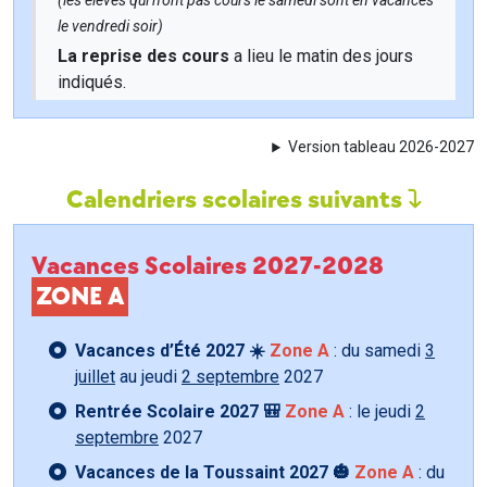
(les élèves qui n'ont pas cours le samedi sont en vacances
le vendredi soir)
La reprise des cours
a lieu le matin des jours
indiqués.
Version tableau 2026-2027
Calendriers scolaires suivants
Vacances Scolaires 2027-2028
ZONE A
Vacances d’Été 2027 ☀️
Zone A
: du samedi
3
juillet
au jeudi
2 septembre
2027
Rentrée Scolaire 2027 🎒
Zone A
: le jeudi
2
septembre
2027
Vacances de la Toussaint 2027 🎃
Zone A
: du