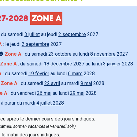
027-2028
ZONE A
 du samedi
3 juillet
au jeudi
2 septembre
2027
A
: le jeudi
2 septembre
2027
🎃
Zone A
: du samedi
23 octobre
au lundi
8 novembre
2027
Zone A
: du samedi
18 décembre
2027 au lundi
3 janvier
2028
A
: du samedi
19 février
au lundi
6 mars
2028

Zone A
: du samedi
22 avril
au mardi
9 mai
2028
e A
: du vendredi
26 mai
au lundi
29 mai
2028
 à partir du mardi
4 juillet 2028
ieu après le dernier cours des jours indiqués.
e samedi sont en vacances le vendredi soir)
u le matin des jours indiqués.