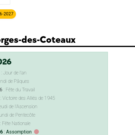
26-2027
eorges-des-Coteaux
026
: Jour de l'an
undi de Pâques
6
: Fête du Travail
: Victoire des Alliés de 1945
eudi de l'Ascension
undi de Pentecôte
: Fête Nationale
26
: Assomption