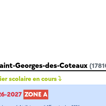
Saint-Georges-des-Coteaux
(1781
er scolaire en cours
026-2027
ZONE A
er