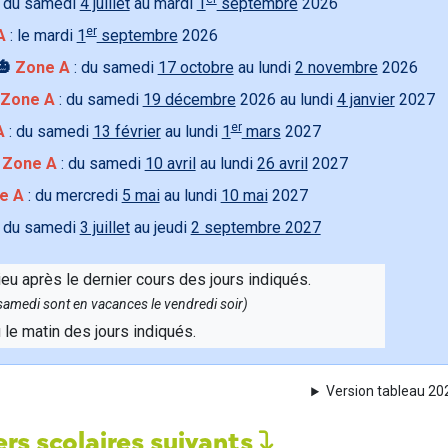
 du samedi
4 juillet
au mardi
1
septembre
2026
er
A
: le mardi
1
septembre
2026
🎃
Zone A
: du samedi
17 octobre
au lundi
2 novembre
2026
Zone A
: du samedi
19 décembre
2026 au lundi
4 janvier
2027
er
A
: du samedi
13 février
au lundi
1
mars
2027

Zone A
: du samedi
10 avril
au lundi
26 avril
2027
e A
: du mercredi
5 mai
au lundi
10 mai
2027
 du samedi
3 juillet
au jeudi
2 septembre 2027
ieu après le dernier cours des jours indiqués.
e samedi sont en vacances le vendredi soir)
u le matin des jours indiqués.
Version tableau 2
rs scolaires suivants