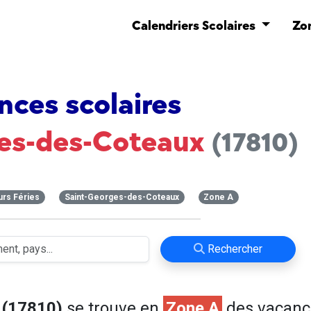
Calendriers Scolaires
Zo
nces scolaires
ges-des-Coteaux
(17810)
urs Féries
Saint-Georges-des-Coteaux
Zone A
Rechercher
 (17810)
se trouve en
Zone A
des vacanc