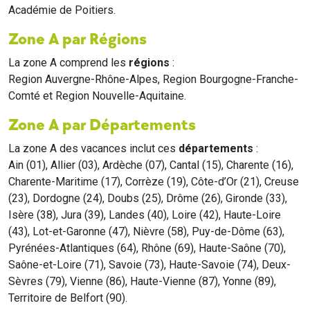
Académie de Poitiers.
Zone A par Régions
La zone A comprend les
régions
:
Region Auvergne-Rhône-Alpes, Region Bourgogne-Franche-
Comté et Region Nouvelle-Aquitaine.
Zone A par Départements
La zone A des vacances inclut ces
départements
:
Ain (01), Allier (03), Ardèche (07), Cantal (15), Charente (16),
Charente-Maritime (17), Corrèze (19), Côte-d’Or (21), Creuse
(23), Dordogne (24), Doubs (25), Drôme (26), Gironde (33),
Isère (38), Jura (39), Landes (40), Loire (42), Haute-Loire
(43), Lot-et-Garonne (47), Nièvre (58), Puy-de-Dôme (63),
Pyrénées-Atlantiques (64), Rhône (69), Haute-Saône (70),
Saône-et-Loire (71), Savoie (73), Haute-Savoie (74), Deux-
Sèvres (79), Vienne (86), Haute-Vienne (87), Yonne (89),
Territoire de Belfort (90).