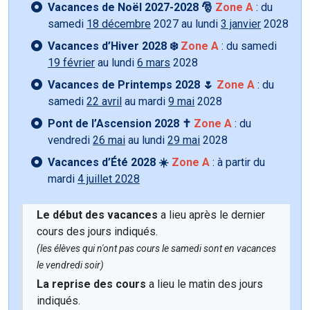
Vacances de Noël 2027-2028 🎅
Zone A
: du
samedi
18 décembre
2027 au lundi
3 janvier
2028
Vacances d’Hiver 2028 ❄️
Zone A
: du samedi
19 février
au lundi
6 mars
2028
Vacances de Printemps 2028 🌷
Zone A
: du
samedi
22 avril
au mardi
9 mai
2028
Pont de l’Ascension 2028 ✝️
Zone A
: du
vendredi
26 mai
au lundi
29 mai
2028
Vacances d’Été 2028 ☀️
Zone A
: à partir du
mardi
4 juillet 2028
Le début des vacances
a lieu après le dernier
cours des jours indiqués.
(les élèves qui n'ont pas cours le samedi sont en vacances
le vendredi soir)
La reprise des cours
a lieu le matin des jours
indiqués.