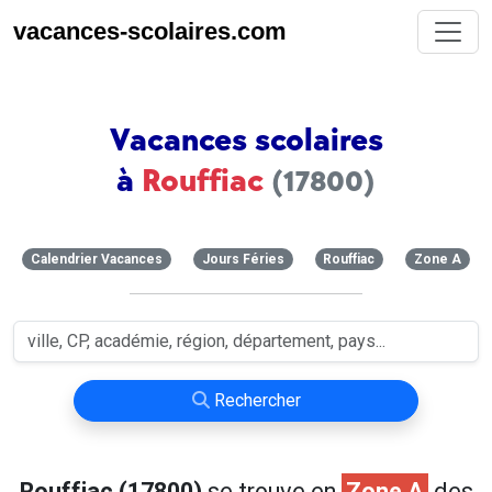
vacances-scolaires.com
Vacances scolaires
à
Rouffiac
(17800)
Calendrier Vacances
Jours Féries
Rouffiac
Zone A
Rechercher
Rouffiac (17800)
se trouve en
Zone A
des