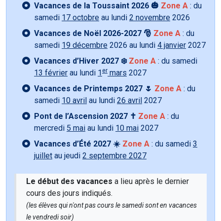
Vacances de la Toussaint 2026 🎃
Zone A
: du
samedi
17 octobre
au lundi
2 novembre
2026
Vacances de Noël 2026-2027 🎅
Zone A
: du
samedi
19 décembre
2026 au lundi
4 janvier
2027
Vacances d’Hiver 2027 ❄️
Zone A
: du samedi
er
13 février
au lundi
1
mars
2027
Vacances de Printemps 2027 🌷
Zone A
: du
samedi
10 avril
au lundi
26 avril
2027
Pont de l’Ascension 2027 ✝️
Zone A
: du
mercredi
5 mai
au lundi
10 mai
2027
Vacances d’Été 2027 ☀️
Zone A
: du samedi
3
juillet
au jeudi
2 septembre 2027
Le début des vacances
a lieu après le dernier
cours des jours indiqués.
(les élèves qui n'ont pas cours le samedi sont en vacances
le vendredi soir)