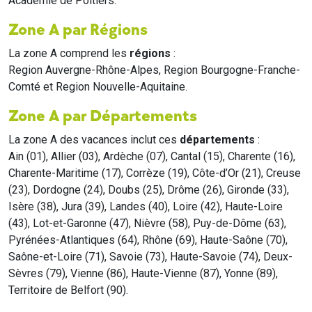
Académie de Poitiers.
Zone A par Régions
La zone A comprend les
régions
:
Region Auvergne-Rhône-Alpes, Region Bourgogne-Franche-
Comté et Region Nouvelle-Aquitaine.
Zone A par Départements
La zone A des vacances inclut ces
départements
:
Ain (01), Allier (03), Ardèche (07), Cantal (15), Charente (16),
Charente-Maritime (17), Corrèze (19), Côte-d’Or (21), Creuse
(23), Dordogne (24), Doubs (25), Drôme (26), Gironde (33),
Isère (38), Jura (39), Landes (40), Loire (42), Haute-Loire
(43), Lot-et-Garonne (47), Nièvre (58), Puy-de-Dôme (63),
Pyrénées-Atlantiques (64), Rhône (69), Haute-Saône (70),
Saône-et-Loire (71), Savoie (73), Haute-Savoie (74), Deux-
Sèvres (79), Vienne (86), Haute-Vienne (87), Yonne (89),
Territoire de Belfort (90).