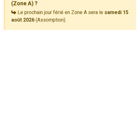
(Zone A) ?
Le prochain jour férié en Zone A sera le
samedi 15
août 2026
(Assomption).