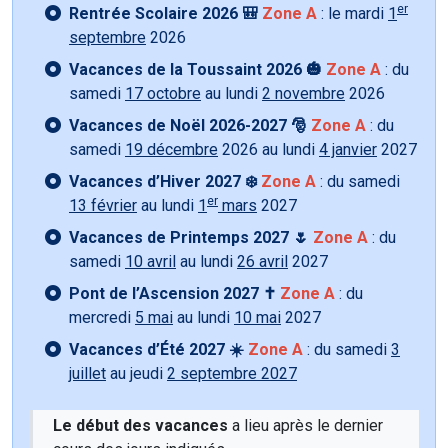
er
Rentrée Scolaire 2026 🎒
Zone A
: le mardi
1
septembre
2026
Vacances de la Toussaint 2026 🎃
Zone A
: du
samedi
17 octobre
au lundi
2 novembre
2026
Vacances de Noël 2026-2027 🎅
Zone A
: du
samedi
19 décembre
2026 au lundi
4 janvier
2027
Vacances d’Hiver 2027 ❄️
Zone A
: du samedi
er
13 février
au lundi
1
mars
2027
Vacances de Printemps 2027 🌷
Zone A
: du
samedi
10 avril
au lundi
26 avril
2027
Pont de l’Ascension 2027 ✝️
Zone A
: du
mercredi
5 mai
au lundi
10 mai
2027
Vacances d’Été 2027 ☀️
Zone A
: du samedi
3
juillet
au jeudi
2 septembre 2027
Le début des vacances
a lieu après le dernier