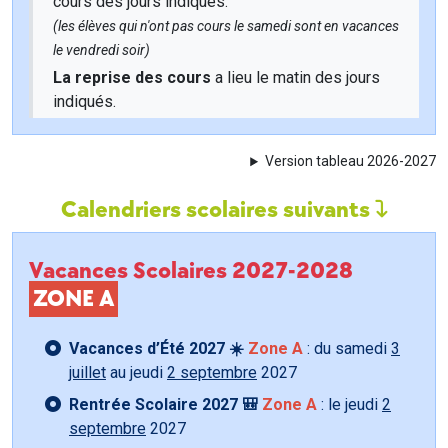
cours des jours indiqués.
(les élèves qui n'ont pas cours le samedi sont en vacances
le vendredi soir)
La reprise des cours
a lieu le matin des jours
indiqués.
Version tableau 2026-2027
Calendriers scolaires suivants
Vacances Scolaires 2027-2028
ZONE A
Vacances d’Été 2027 ☀️
Zone A
: du samedi
3
juillet
au jeudi
2 septembre
2027
Rentrée Scolaire 2027 🎒
Zone A
: le jeudi
2
septembre
2027