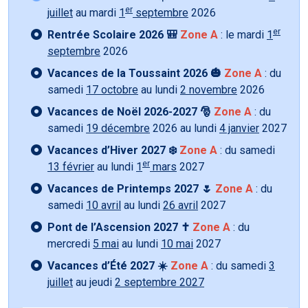
er
juillet
au mardi
1
septembre
2026
er
Rentrée Scolaire 2026 🎒
Zone A
: le mardi
1
septembre
2026
Vacances de la Toussaint 2026 🎃
Zone A
: du
samedi
17 octobre
au lundi
2 novembre
2026
Vacances de Noël 2026-2027 🎅
Zone A
: du
samedi
19 décembre
2026 au lundi
4 janvier
2027
Vacances d’Hiver 2027 ❄️
Zone A
: du samedi
er
13 février
au lundi
1
mars
2027
Vacances de Printemps 2027 🌷
Zone A
: du
samedi
10 avril
au lundi
26 avril
2027
Pont de l’Ascension 2027 ✝️
Zone A
: du
mercredi
5 mai
au lundi
10 mai
2027
Vacances d’Été 2027 ☀️
Zone A
: du samedi
3
juillet
au jeudi
2 septembre 2027