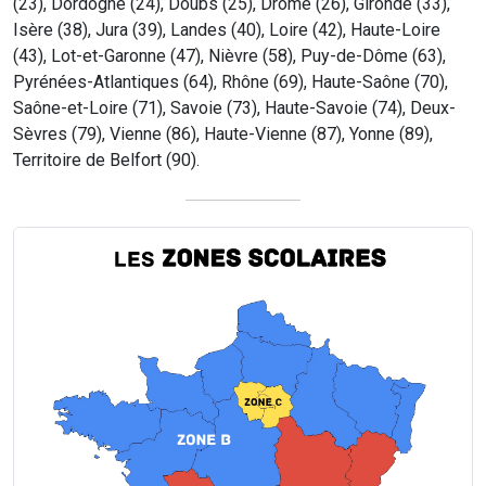
(23), Dordogne (24), Doubs (25), Drôme (26), Gironde (33),
Isère (38), Jura (39), Landes (40), Loire (42), Haute-Loire
(43), Lot-et-Garonne (47), Nièvre (58), Puy-de-Dôme (63),
Pyrénées-Atlantiques (64), Rhône (69), Haute-Saône (70),
Saône-et-Loire (71), Savoie (73), Haute-Savoie (74), Deux-
Sèvres (79), Vienne (86), Haute-Vienne (87), Yonne (89),
Territoire de Belfort (90).