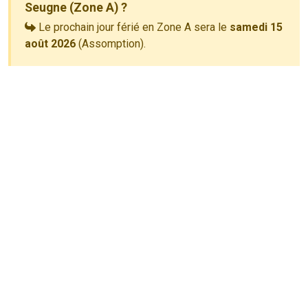
Seugne (Zone A) ?
Le prochain jour férié en Zone A sera le
samedi 15
août 2026
(Assomption).