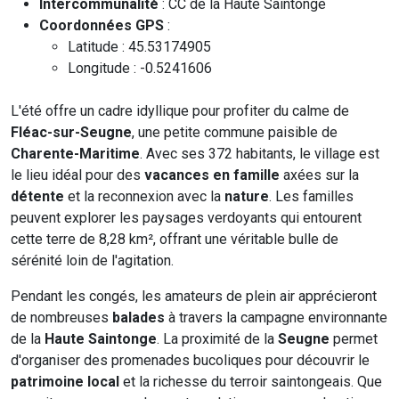
Intercommunalité
: CC de la Haute Saintonge
Coordonnées GPS
:
Latitude : 45.53174905
Longitude : -0.5241606
L'été offre un cadre idyllique pour profiter du calme de
Fléac-sur-Seugne
, une petite commune paisible de
Charente-Maritime
. Avec ses 372 habitants, le village est
le lieu idéal pour des
vacances en famille
axées sur la
détente
et la reconnexion avec la
nature
. Les familles
peuvent explorer les paysages verdoyants qui entourent
cette terre de 8,28 km², offrant une véritable bulle de
sérénité loin de l'agitation.
Pendant les congés, les amateurs de plein air apprécieront
de nombreuses
balades
à travers la campagne environnante
de la
Haute Saintonge
. La proximité de la
Seugne
permet
d'organiser des promenades bucoliques pour découvrir le
patrimoine local
et la richesse du terroir saintongeais. Que