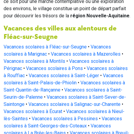
ce soit pour une marche contemplative ou une exploration
des environs, le village constitue un point de départ parfait
pour découvrir les trésors de la
région Nouvelle-Aquitaine
.
Vacances des villes aux alentours de
Fléac-sur-Seugne
Vacances scolaires à Fléac-sur-Seugne
•
Vacances
scolaires à Marignac
•
Vacances scolaires à Mazerolles
•
Vacances scolaires à Montils
•
Vacances scolaires à
Pérignac
•
Vacances scolaires à Pons
•
Vacances scolaires
à Rouffiac
•
Vacances scolaires à Saint-Léger
•
Vacances
scolaires à Saint-Palais-de-Phiolin
•
Vacances scolaires à
Saint-Quantin-de-Rançanne
•
Vacances scolaires à Saint-
Seurin-de-Palenne
•
Vacances scolaires à Saint-Sever-de-
Saintonge
•
Vacances scolaires à Salignac-sur-Charente
•
Vacances scolaires à Écurat
•
Vacances scolaires à Nieul-
lès-Saintes
•
Vacances scolaires à Pessines
•
Vacances
scolaires à Saint-Georges-des-Coteaux
•
Vacances
scolaires à La Brée-les-Bains
•
Vacances scolaires à Breuil-