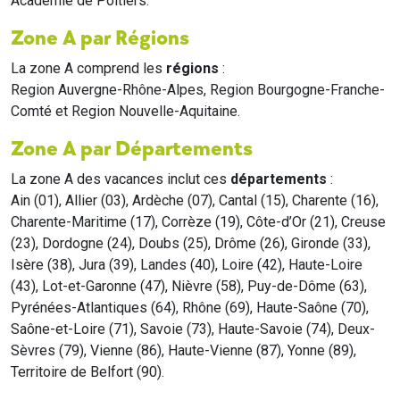
Académie de Poitiers.
Zone A par Régions
La zone A comprend les
régions
:
Region Auvergne-Rhône-Alpes, Region Bourgogne-Franche-
Comté et Region Nouvelle-Aquitaine.
Zone A par Départements
La zone A des vacances inclut ces
départements
:
Ain (01), Allier (03), Ardèche (07), Cantal (15), Charente (16),
Charente-Maritime (17), Corrèze (19), Côte-d’Or (21), Creuse
(23), Dordogne (24), Doubs (25), Drôme (26), Gironde (33),
Isère (38), Jura (39), Landes (40), Loire (42), Haute-Loire
(43), Lot-et-Garonne (47), Nièvre (58), Puy-de-Dôme (63),
Pyrénées-Atlantiques (64), Rhône (69), Haute-Saône (70),
Saône-et-Loire (71), Savoie (73), Haute-Savoie (74), Deux-
Sèvres (79), Vienne (86), Haute-Vienne (87), Yonne (89),
Territoire de Belfort (90).