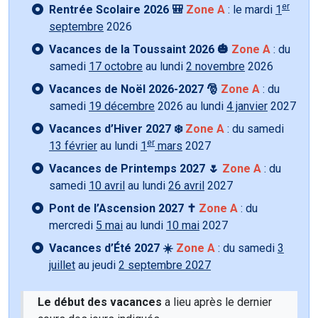
er
Rentrée Scolaire 2026 🎒
Zone A
: le mardi
1
septembre
2026
Vacances de la Toussaint 2026 🎃
Zone A
: du
samedi
17 octobre
au lundi
2 novembre
2026
Vacances de Noël 2026-2027 🎅
Zone A
: du
samedi
19 décembre
2026 au lundi
4 janvier
2027
Vacances d’Hiver 2027 ❄️
Zone A
: du samedi
er
13 février
au lundi
1
mars
2027
Vacances de Printemps 2027 🌷
Zone A
: du
samedi
10 avril
au lundi
26 avril
2027
Pont de l’Ascension 2027 ✝️
Zone A
: du
mercredi
5 mai
au lundi
10 mai
2027
Vacances d’Été 2027 ☀️
Zone A
: du samedi
3
juillet
au jeudi
2 septembre 2027
Le début des vacances
a lieu après le dernier