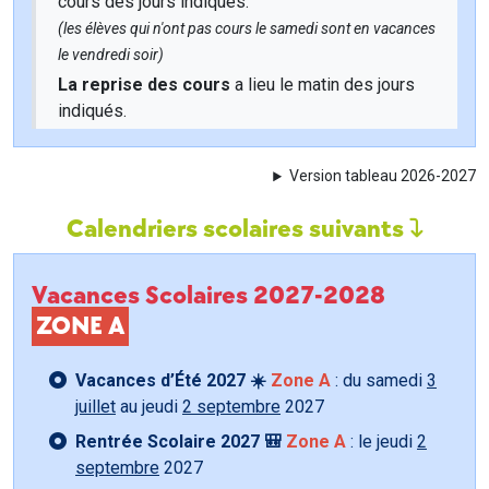
cours des jours indiqués.
(les élèves qui n'ont pas cours le samedi sont en vacances
le vendredi soir)
La reprise des cours
a lieu le matin des jours
indiqués.
Version tableau 2026-2027
Calendriers scolaires suivants
Vacances Scolaires 2027-2028
ZONE A
Vacances d’Été 2027 ☀️
Zone A
: du samedi
3
juillet
au jeudi
2 septembre
2027
Rentrée Scolaire 2027 🎒
Zone A
: le jeudi
2
septembre
2027