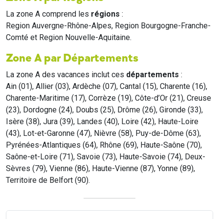
La zone A comprend les
régions
:
Region Auvergne-Rhône-Alpes, Region Bourgogne-Franche-
Comté et Region Nouvelle-Aquitaine.
Zone A par Départements
La zone A des vacances inclut ces
départements
:
Ain (01), Allier (03), Ardèche (07), Cantal (15), Charente (16),
Charente-Maritime (17), Corrèze (19), Côte-d’Or (21), Creuse
(23), Dordogne (24), Doubs (25), Drôme (26), Gironde (33),
Isère (38), Jura (39), Landes (40), Loire (42), Haute-Loire
(43), Lot-et-Garonne (47), Nièvre (58), Puy-de-Dôme (63),
Pyrénées-Atlantiques (64), Rhône (69), Haute-Saône (70),
Saône-et-Loire (71), Savoie (73), Haute-Savoie (74), Deux-
Sèvres (79), Vienne (86), Haute-Vienne (87), Yonne (89),
Territoire de Belfort (90).