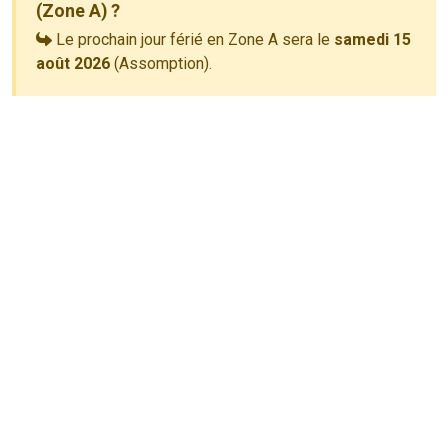
(Zone A) ?
Le prochain jour férié en Zone A sera le
samedi 15
août 2026
(Assomption).