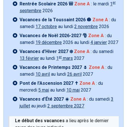
er
Rentrée Scolaire 2026 🎒
Zone A
: le mardi
1
septembre
2026
Vacances de la Toussaint 2026 🎃
Zone A
: du
samedi
17 octobre
au lundi
2 novembre
2026
Vacances de Noël 2026-2027 🎅
Zone A
: du
samedi
19 décembre
2026 au lundi
4 janvier
2027
Vacances d’Hiver 2027 ❄️
Zone A
: du samedi
er
13 février
au lundi
1
mars
2027
Vacances de Printemps 2027 🌷
Zone A
: du
samedi
10 avril
au lundi
26 avril
2027
Pont de l’Ascension 2027 ✝️
Zone A
: du
mercredi
5 mai
au lundi
10 mai
2027
Vacances d’Été 2027 ☀️
Zone A
: du samedi
3
juillet
au jeudi
2 septembre 2027
Le début des vacances
a lieu après le dernier