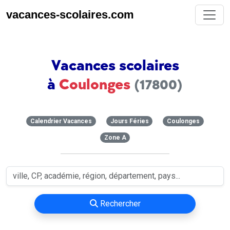
vacances-scolaires.com
Vacances scolaires
à
Coulonges
(17800)
Calendrier Vacances
Jours Féries
Coulonges
Zone A
Rechercher