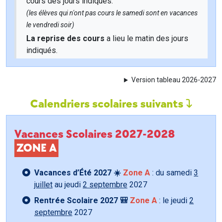
cours des jours indiqués.
(les élèves qui n'ont pas cours le samedi sont en vacances
le vendredi soir)
La reprise des cours
a lieu le matin des jours
indiqués.
Version tableau 2026-2027
Calendriers scolaires suivants
Vacances Scolaires 2027-2028
ZONE A
Vacances d’Été 2027 ☀️
Zone A
: du samedi
3
juillet
au jeudi
2 septembre
2027
Rentrée Scolaire 2027 🎒
Zone A
: le jeudi
2
septembre
2027