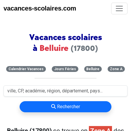
vacances-scolaires.com
Vacances scolaires
à
Belluire
(17800)
Calendrier Vacances
Jours Féries
Belluire
Zone A
Rechercher
Belluire (17800)
se trouve en
Zone A
des