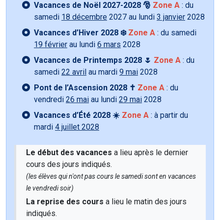
Vacances de Noël 2027-2028 🎅
Zone A
: du
samedi
18 décembre
2027 au lundi
3 janvier
2028
Vacances d’Hiver 2028 ❄️
Zone A
: du samedi
19 février
au lundi
6 mars
2028
Vacances de Printemps 2028 🌷
Zone A
: du
samedi
22 avril
au mardi
9 mai
2028
Pont de l’Ascension 2028 ✝️
Zone A
: du
vendredi
26 mai
au lundi
29 mai
2028
Vacances d’Été 2028 ☀️
Zone A
: à partir du
mardi
4 juillet 2028
Le début des vacances
a lieu après le dernier
cours des jours indiqués.
(les élèves qui n'ont pas cours le samedi sont en vacances
le vendredi soir)
La reprise des cours
a lieu le matin des jours
indiqués.