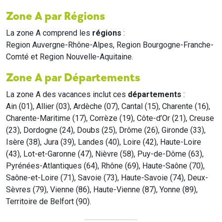
Zone A par Régions
La zone A comprend les
régions
:
Region Auvergne-Rhône-Alpes, Region Bourgogne-Franche-
Comté et Region Nouvelle-Aquitaine.
Zone A par Départements
La zone A des vacances inclut ces
départements
:
Ain (01), Allier (03), Ardèche (07), Cantal (15), Charente (16),
Charente-Maritime (17), Corrèze (19), Côte-d’Or (21), Creuse
(23), Dordogne (24), Doubs (25), Drôme (26), Gironde (33),
Isère (38), Jura (39), Landes (40), Loire (42), Haute-Loire
(43), Lot-et-Garonne (47), Nièvre (58), Puy-de-Dôme (63),
Pyrénées-Atlantiques (64), Rhône (69), Haute-Saône (70),
Saône-et-Loire (71), Savoie (73), Haute-Savoie (74), Deux-
Sèvres (79), Vienne (86), Haute-Vienne (87), Yonne (89),
Territoire de Belfort (90).