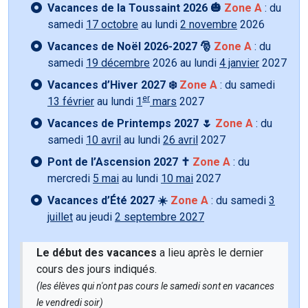
Vacances de la Toussaint 2026 🎃
Zone A
: du
samedi
17 octobre
au lundi
2 novembre
2026
Vacances de Noël 2026-2027 🎅
Zone A
: du
samedi
19 décembre
2026 au lundi
4 janvier
2027
Vacances d’Hiver 2027 ❄️
Zone A
: du samedi
er
13 février
au lundi
1
mars
2027
Vacances de Printemps 2027 🌷
Zone A
: du
samedi
10 avril
au lundi
26 avril
2027
Pont de l’Ascension 2027 ✝️
Zone A
: du
mercredi
5 mai
au lundi
10 mai
2027
Vacances d’Été 2027 ☀️
Zone A
: du samedi
3
juillet
au jeudi
2 septembre 2027
Le début des vacances
a lieu après le dernier
cours des jours indiqués.
(les élèves qui n'ont pas cours le samedi sont en vacances
le vendredi soir)