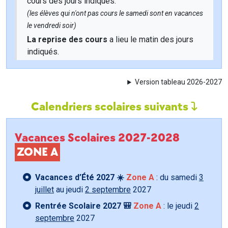
cours des jours indiqués.
(les élèves qui n'ont pas cours le samedi sont en vacances
le vendredi soir)
La reprise des cours
a lieu le matin des jours
indiqués.
Version tableau 2026-2027
Calendriers scolaires suivants
Vacances Scolaires 2027-2028
ZONE A
Vacances d’Été 2027 ☀️
Zone A
: du samedi
3
juillet
au jeudi
2 septembre
2027
Rentrée Scolaire 2027 🎒
Zone A
: le jeudi
2
septembre
2027