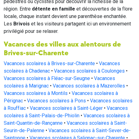
pédestres ou cyclistes pour découvrir la richesse de la
région. Entre
détente en famille
et découvertes de la flore
locale, chaque instant devient une parenthèse enchantée.
Les
Brivois
et les visiteurs partagent ici un environnement
privilégié pour se relaxer.
Vacances des villes aux alentours de
Brives-sur-Charente
Vacances scolaires à Brives-sur-Charente
•
Vacances
scolaires à Chadenac
•
Vacances scolaires à Coulonges
•
Vacances scolaires à Fléac-sur-Seugne
•
Vacances
scolaires à Marignac
•
Vacances scolaires à Mazerolles
•
Vacances scolaires à Montils
•
Vacances scolaires à
Pérignac
•
Vacances scolaires à Pons
•
Vacances scolaires
à Rouffiac
•
Vacances scolaires à Saint-Léger
•
Vacances
scolaires à Saint-Palais-de-Phiolin
•
Vacances scolaires à
Saint-Quantin-de-Rançanne
•
Vacances scolaires à Saint-
Seurin-de-Palenne
•
Vacances scolaires à Saint-Sever-de-
Saintonge
•
Vacances scolaires à Salignac-sur-Charente
•