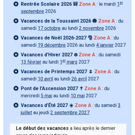
er
Rentrée Scolaire 2026 🎒
Zone A
: le mardi
1
septembre
2026
Vacances de la Toussaint 2026 🎃
Zone A
: du
samedi
17 octobre
au lundi
2 novembre
2026
Vacances de Noël 2026-2027 🎅
Zone A
: du
samedi
19 décembre
2026 au lundi
4 janvier
2027
Vacances d’Hiver 2027 ❄️
Zone A
: du samedi
er
13 février
au lundi
1
mars
2027
Vacances de Printemps 2027 🌷
Zone A
: du
samedi
10 avril
au lundi
26 avril
2027
Pont de l’Ascension 2027 ✝️
Zone A
: du
mercredi
5 mai
au lundi
10 mai
2027
Vacances d’Été 2027 ☀️
Zone A
: du samedi
3
juillet
au jeudi
2 septembre 2027
Le début des vacances
a lieu après le dernier