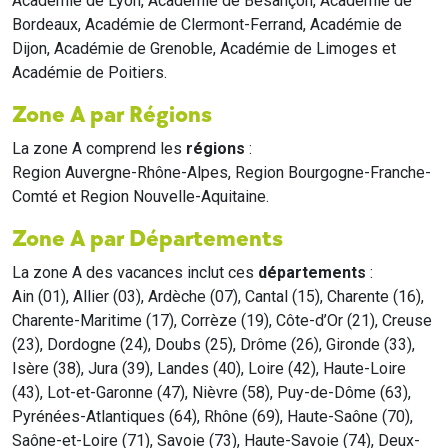
Académie de Lyon, Académie de Besançon, Académie de
Bordeaux, Académie de Clermont-Ferrand, Académie de
Dijon, Académie de Grenoble, Académie de Limoges et
Académie de Poitiers.
Zone A par Régions
La zone A comprend les
régions
:
Region Auvergne-Rhône-Alpes, Region Bourgogne-Franche-
Comté et Region Nouvelle-Aquitaine.
Zone A par Départements
La zone A des vacances inclut ces
départements
:
Ain (01), Allier (03), Ardèche (07), Cantal (15), Charente (16),
Charente-Maritime (17), Corrèze (19), Côte-d’Or (21), Creuse
(23), Dordogne (24), Doubs (25), Drôme (26), Gironde (33),
Isère (38), Jura (39), Landes (40), Loire (42), Haute-Loire
(43), Lot-et-Garonne (47), Nièvre (58), Puy-de-Dôme (63),
Pyrénées-Atlantiques (64), Rhône (69), Haute-Saône (70),
Saône-et-Loire (71), Savoie (73), Haute-Savoie (74), Deux-