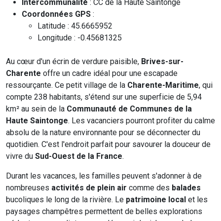
Intercommunalité
: CC de la Haute Saintonge
Coordonnées GPS
:
Latitude : 45.6665952
Longitude : -0.45681325
Au cœur d'un écrin de verdure paisible,
Brives-sur-
Charente
offre un cadre idéal pour une escapade
ressourçante. Ce petit village de la
Charente-Maritime
, qui
compte 238 habitants, s'étend sur une superficie de 5,94
km² au sein de la
Communauté de Communes de la
Haute Saintonge
. Les vacanciers pourront profiter du calme
absolu de la nature environnante pour se déconnecter du
quotidien. C'est l'endroit parfait pour savourer la douceur de
vivre du
Sud-Ouest de la France
.
Durant les vacances, les familles peuvent s'adonner à de
nombreuses
activités de plein air
comme des
balades
bucoliques le long de la rivière. Le
patrimoine local
et les
paysages champêtres permettent de belles explorations