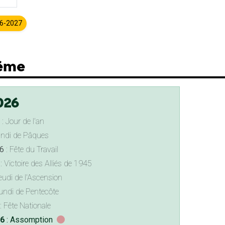
26-2027
Même
026
: Jour de l'an
undi de Pâques
6
: Fête du Travail
: Victoire des Alliés de 1945
eudi de l'Ascension
undi de Pentecôte
: Fête Nationale
26
: Assomption