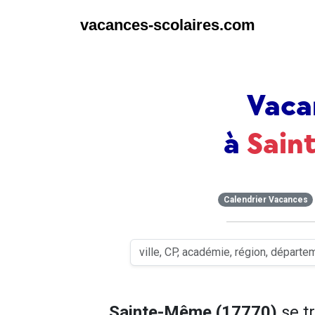
vacances-scolaires.com
Vaca
à
Sain
Calendrier Vacances
Sainte-Même (17770)
se t