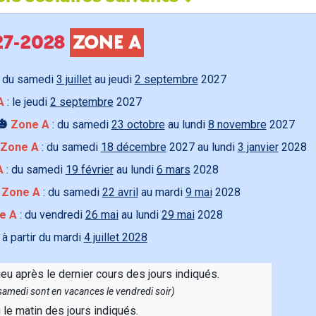
027-2028
ZONE A
 du samedi
3 juillet
au jeudi
2 septembre
2027
A
: le jeudi
2 septembre
2027
🎃
Zone A
: du samedi
23 octobre
au lundi
8 novembre
2027
Zone A
: du samedi
18 décembre
2027 au lundi
3 janvier
2028
A
: du samedi
19 février
au lundi
6 mars
2028

Zone A
: du samedi
22 avril
au mardi
9 mai
2028
e A
: du vendredi
26 mai
au lundi
29 mai
2028
 à partir du mardi
4 juillet 2028
ieu après le dernier cours des jours indiqués.
e samedi sont en vacances le vendredi soir)
u le matin des jours indiqués.