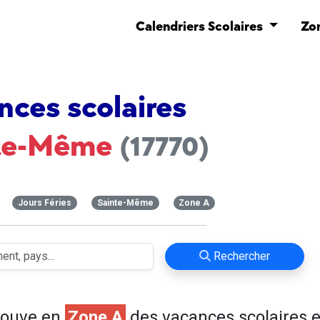
Calendriers Scolaires
Zo
nces scolaires
te-Même
(17770)
Jours Féries
Sainte-Même
Zone A
Rechercher
rouve en
Zone A
des vacances scolaires e