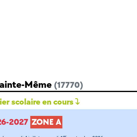
 Sainte-Même
(17770)
er scolaire en cours
026-2027
ZONE A
er