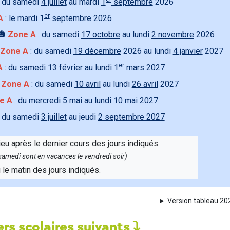
 du samedi
4 juillet
au mardi
1
septembre
2026
er
A
: le mardi
1
septembre
2026
🎃
Zone A
: du samedi
17 octobre
au lundi
2 novembre
2026
Zone A
: du samedi
19 décembre
2026 au lundi
4 janvier
2027
er
A
: du samedi
13 février
au lundi
1
mars
2027

Zone A
: du samedi
10 avril
au lundi
26 avril
2027
e A
: du mercredi
5 mai
au lundi
10 mai
2027
 du samedi
3 juillet
au jeudi
2 septembre 2027
ieu après le dernier cours des jours indiqués.
e samedi sont en vacances le vendredi soir)
u le matin des jours indiqués.
Version tableau 2
rs scolaires suivants