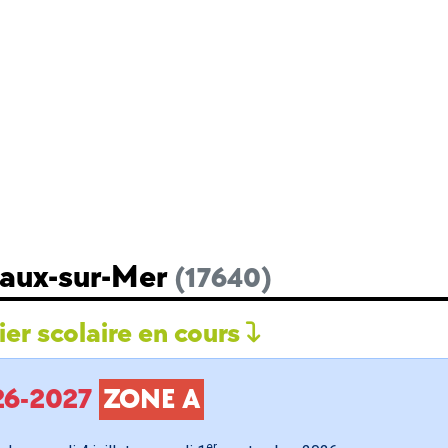
Vaux-sur-Mer
(17640)
er scolaire en cours
026-2027
ZONE A
er