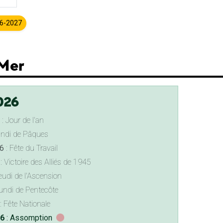
26-2027
-Mer
026
: Jour de l'an
undi de Pâques
6
: Fête du Travail
: Victoire des Alliés de 1945
eudi de l'Ascension
undi de Pentecôte
: Fête Nationale
26
: Assomption