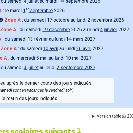
 du samedi
4 juillet
au mardi
1
septembre
2026
er
A
: le mardi
1
septembre
2026
🎃
Zone A
: du samedi
17 octobre
au lundi
2 novembre
2026
Zone A
: du samedi
19 décembre
2026 au lundi
4 janvier
2027
er
A
: du samedi
13 février
au lundi
1
mars
2027

Zone A
: du samedi
10 avril
au lundi
26 avril
2027
e A
: du mercredi
5 mai
au lundi
10 mai
2027
 du samedi
3 juillet
au jeudi
2 septembre 2027
ieu après le dernier cours des jours indiqués.
e samedi sont en vacances le vendredi soir)
u le matin des jours indiqués.
Version tableau 2
rs scolaires suivants