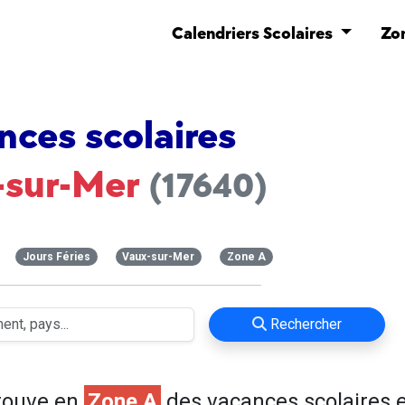
Calendriers Scolaires
Zo
nces scolaires
-sur-Mer
(17640)
Jours Féries
Vaux-sur-Mer
Zone A
Rechercher
rouve en
Zone A
des vacances scolaires e