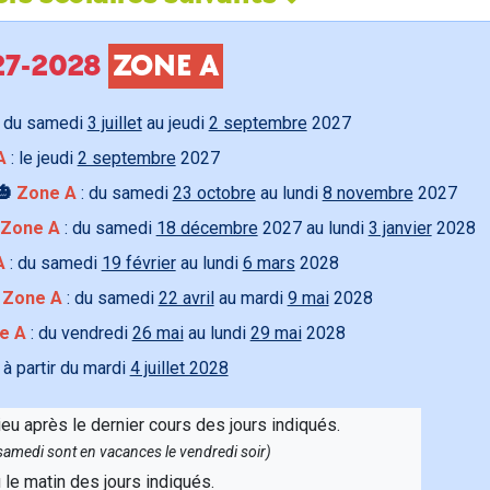
027-2028
ZONE A
 du samedi
3 juillet
au jeudi
2 septembre
2027
A
: le jeudi
2 septembre
2027
🎃
Zone A
: du samedi
23 octobre
au lundi
8 novembre
2027
Zone A
: du samedi
18 décembre
2027 au lundi
3 janvier
2028
A
: du samedi
19 février
au lundi
6 mars
2028

Zone A
: du samedi
22 avril
au mardi
9 mai
2028
e A
: du vendredi
26 mai
au lundi
29 mai
2028
 à partir du mardi
4 juillet 2028
ieu après le dernier cours des jours indiqués.
e samedi sont en vacances le vendredi soir)
u le matin des jours indiqués.