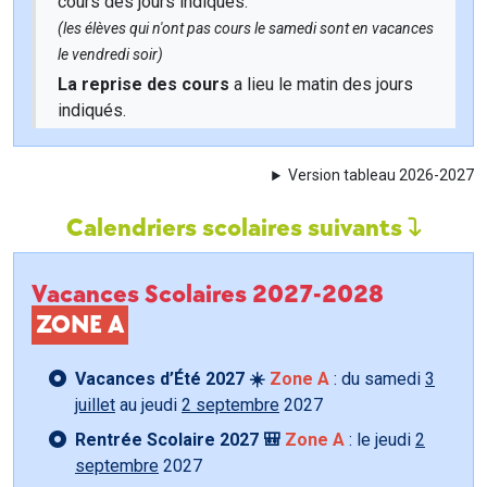
cours des jours indiqués.
(les élèves qui n'ont pas cours le samedi sont en vacances
le vendredi soir)
La reprise des cours
a lieu le matin des jours
indiqués.
Version tableau 2026-2027
Calendriers scolaires suivants
Vacances Scolaires 2027-2028
ZONE A
Vacances d’Été 2027 ☀️
Zone A
: du samedi
3
juillet
au jeudi
2 septembre
2027
Rentrée Scolaire 2027 🎒
Zone A
: le jeudi
2
septembre
2027