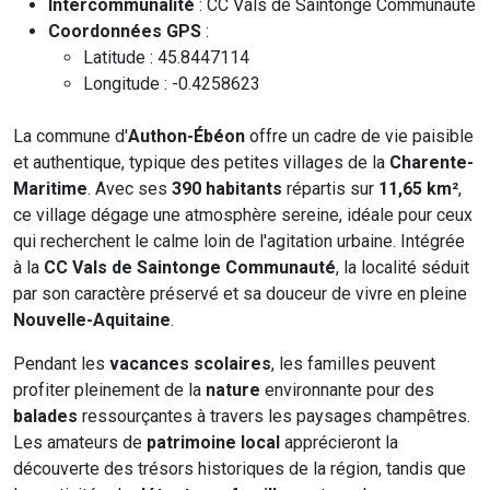
Intercommunalité
: CC Vals de Saintonge Communauté
Coordonnées GPS
:
Latitude : 45.8447114
Longitude : -0.4258623
La commune d'
Authon-Ébéon
offre un cadre de vie paisible
et authentique, typique des petites villages de la
Charente-
Maritime
. Avec ses
390 habitants
répartis sur
11,65 km²
,
ce village dégage une atmosphère sereine, idéale pour ceux
qui recherchent le calme loin de l'agitation urbaine. Intégrée
à la
CC Vals de Saintonge Communauté
, la localité séduit
par son caractère préservé et sa douceur de vivre en pleine
Nouvelle-Aquitaine
.
Pendant les
vacances scolaires
, les familles peuvent
profiter pleinement de la
nature
environnante pour des
balades
ressourçantes à travers les paysages champêtres.
Les amateurs de
patrimoine local
apprécieront la
découverte des trésors historiques de la région, tandis que