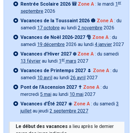
er
Rentrée Scolaire 2026 🎒
Zone A
: le mardi
1
septembre
2026
Vacances de la Toussaint 2026 🎃
Zone A
: du
samedi
17 octobre
au lundi
2 novembre
2026
Vacances de Noël 2026-2027 🎅
Zone A
: du
samedi
19 décembre
2026 au lundi
4 janvier
2027
Vacances d’Hiver 2027 ❄️
Zone A
: du samedi
er
13 février
au lundi
1
mars
2027
Vacances de Printemps 2027 🌷
Zone A
: du
samedi
10 avril
au lundi
26 avril
2027
Pont de l’Ascension 2027 ✝️
Zone A
: du
mercredi
5 mai
au lundi
10 mai
2027
Vacances d’Été 2027 ☀️
Zone A
: du samedi
3
juillet
au jeudi
2 septembre 2027
Le début des vacances
a lieu après le dernier