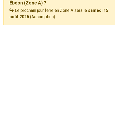
Ébéon (Zone A) ?
Le prochain jour férié en Zone A sera le
samedi 15
août 2026
(Assomption).