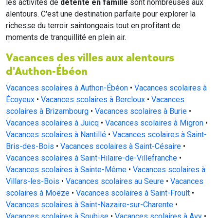
les activités de
détente en famille
sont nombreuses aux
alentours. C'est une destination parfaite pour explorer la
richesse du terroir saintongeais tout en profitant de
moments de tranquillité en plein air.
Vacances des villes aux alentours
d'Authon-Ébéon
Vacances scolaires à Authon-Ébéon
•
Vacances scolaires à
Écoyeux
•
Vacances scolaires à Bercloux
•
Vacances
scolaires à Brizambourg
•
Vacances scolaires à Burie
•
Vacances scolaires à Juicq
•
Vacances scolaires à Migron
•
Vacances scolaires à Nantillé
•
Vacances scolaires à Saint-
Bris-des-Bois
•
Vacances scolaires à Saint-Césaire
•
Vacances scolaires à Saint-Hilaire-de-Villefranche
•
Vacances scolaires à Sainte-Même
•
Vacances scolaires à
Villars-les-Bois
•
Vacances scolaires au Seure
•
Vacances
scolaires à Moëze
•
Vacances scolaires à Saint-Froult
•
Vacances scolaires à Saint-Nazaire-sur-Charente
•
Vacances scolaires à Soubise
•
Vacances scolaires à Avy
•