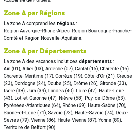
Académie de Poitiers.
Zone A par Régions
La zone A comprend les
régions
:
Region Auvergne-Rhône-Alpes, Region Bourgogne-Franche-
Comté et Region Nouvelle-Aquitaine.
Zone A par Départements
La zone A des vacances inclut ces
départements
:
Ain (01), Allier (03), Ardèche (07), Cantal (15), Charente (16),
Charente-Maritime (17), Corrèze (19), Côte-d’Or (21), Creuse
(23), Dordogne (24), Doubs (25), Drôme (26), Gironde (33),
Isère (38), Jura (39), Landes (40), Loire (42), Haute-Loire
(43), Lot-et-Garonne (47), Nièvre (58), Puy-de-Dôme (63),
Pyrénées-Atlantiques (64), Rhône (69), Haute-Saône (70),
Saône-et-Loire (71), Savoie (73), Haute-Savoie (74), Deux-
Sèvres (79), Vienne (86), Haute-Vienne (87), Yonne (89),
Territoire de Belfort (90).