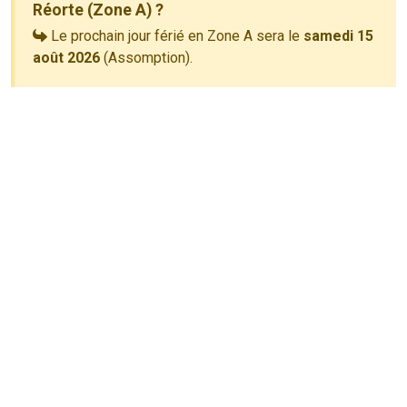
Réorte (Zone A) ?
Le prochain jour férié en Zone A sera le
samedi 15
août 2026
(Assomption).