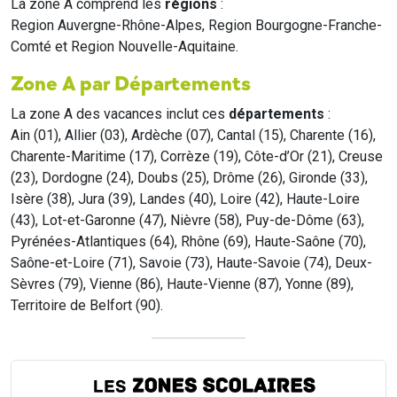
La zone A comprend les
régions
:
Region Auvergne-Rhône-Alpes, Region Bourgogne-Franche-
Comté et Region Nouvelle-Aquitaine.
Zone A par Départements
La zone A des vacances inclut ces
départements
:
Ain (01), Allier (03), Ardèche (07), Cantal (15), Charente (16),
Charente-Maritime (17), Corrèze (19), Côte-d’Or (21), Creuse
(23), Dordogne (24), Doubs (25), Drôme (26), Gironde (33),
Isère (38), Jura (39), Landes (40), Loire (42), Haute-Loire
(43), Lot-et-Garonne (47), Nièvre (58), Puy-de-Dôme (63),
Pyrénées-Atlantiques (64), Rhône (69), Haute-Saône (70),
Saône-et-Loire (71), Savoie (73), Haute-Savoie (74), Deux-
Sèvres (79), Vienne (86), Haute-Vienne (87), Yonne (89),
Territoire de Belfort (90).