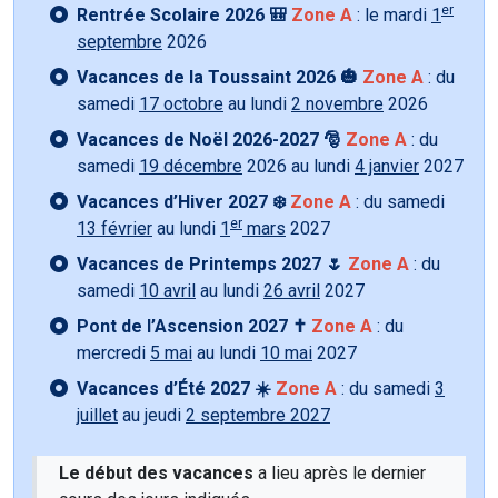
er
Rentrée Scolaire 2026 🎒
Zone A
: le mardi
1
septembre
2026
Vacances de la Toussaint 2026 🎃
Zone A
: du
samedi
17 octobre
au lundi
2 novembre
2026
Vacances de Noël 2026-2027 🎅
Zone A
: du
samedi
19 décembre
2026 au lundi
4 janvier
2027
Vacances d’Hiver 2027 ❄️
Zone A
: du samedi
er
13 février
au lundi
1
mars
2027
Vacances de Printemps 2027 🌷
Zone A
: du
samedi
10 avril
au lundi
26 avril
2027
Pont de l’Ascension 2027 ✝️
Zone A
: du
mercredi
5 mai
au lundi
10 mai
2027
Vacances d’Été 2027 ☀️
Zone A
: du samedi
3
juillet
au jeudi
2 septembre 2027
Le début des vacances
a lieu après le dernier