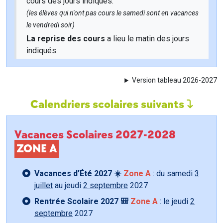
cours des jours indiqués.
(les élèves qui n'ont pas cours le samedi sont en vacances
le vendredi soir)
La reprise des cours
a lieu le matin des jours
indiqués.
Version tableau 2026-2027
Calendriers scolaires suivants
Vacances Scolaires 2027-2028
ZONE A
Vacances d’Été 2027 ☀️
Zone A
: du samedi
3
juillet
au jeudi
2 septembre
2027
Rentrée Scolaire 2027 🎒
Zone A
: le jeudi
2
septembre
2027