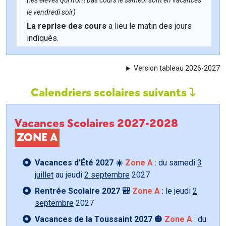
(les élèves qui n'ont pas cours le samedi sont en vacances
le vendredi soir)
La reprise des cours
a lieu le matin des jours
indiqués.
Version tableau 2026-2027
Calendriers scolaires suivants
Vacances Scolaires 2027-2028
ZONE A
Vacances d’Été 2027 ☀️
Zone A
: du samedi
3
juillet
au jeudi
2 septembre
2027
Rentrée Scolaire 2027 🎒
Zone A
: le jeudi
2
septembre
2027
Vacances de la Toussaint 2027 🎃
Zone A
: du