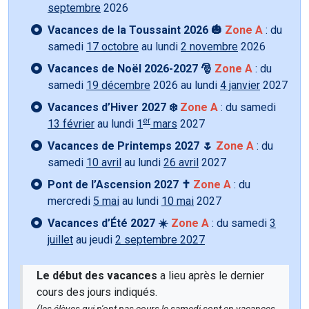
septembre
2026
Vacances de la Toussaint 2026 🎃
Zone A
: du
samedi
17 octobre
au lundi
2 novembre
2026
Vacances de Noël 2026-2027 🎅
Zone A
: du
samedi
19 décembre
2026 au lundi
4 janvier
2027
Vacances d’Hiver 2027 ❄️
Zone A
: du samedi
er
13 février
au lundi
1
mars
2027
Vacances de Printemps 2027 🌷
Zone A
: du
samedi
10 avril
au lundi
26 avril
2027
Pont de l’Ascension 2027 ✝️
Zone A
: du
mercredi
5 mai
au lundi
10 mai
2027
Vacances d’Été 2027 ☀️
Zone A
: du samedi
3
juillet
au jeudi
2 septembre 2027
Le début des vacances
a lieu après le dernier
cours des jours indiqués.