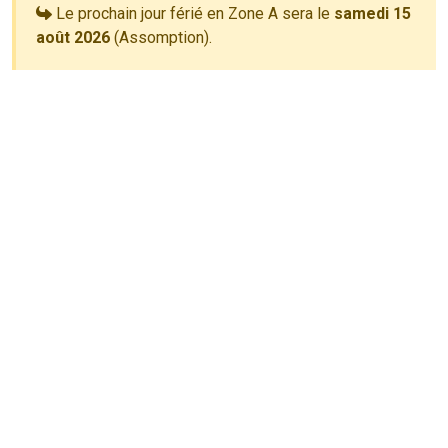
Le prochain jour férié en Zone A sera le
samedi 15
août 2026
(Assomption).