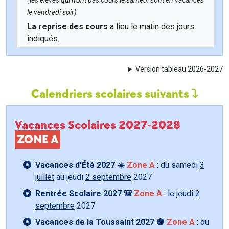
(les élèves qui n'ont pas cours le samedi sont en vacances
le vendredi soir)
La reprise des cours
a lieu le matin des jours
indiqués.
Version tableau 2026-2027
Calendriers scolaires suivants
Vacances Scolaires 2027-2028
ZONE A
Vacances d’Été 2027 ☀️
Zone A
: du samedi
3
juillet
au jeudi
2 septembre
2027
Rentrée Scolaire 2027 🎒
Zone A
: le jeudi
2
septembre
2027
Vacances de la Toussaint 2027 🎃
Zone A
: du