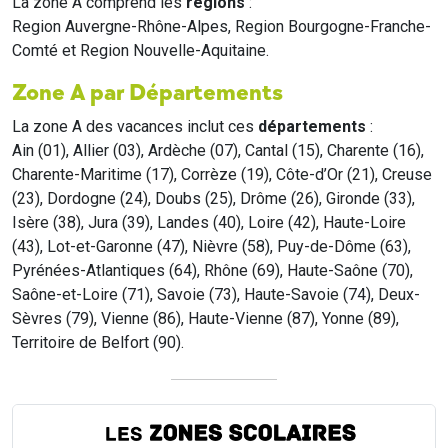
La zone A comprend les
régions
:
Region Auvergne-Rhône-Alpes, Region Bourgogne-Franche-
Comté et Region Nouvelle-Aquitaine.
Zone A par Départements
La zone A des vacances inclut ces
départements
:
Ain (01), Allier (03), Ardèche (07), Cantal (15), Charente (16),
Charente-Maritime (17), Corrèze (19), Côte-d’Or (21), Creuse
(23), Dordogne (24), Doubs (25), Drôme (26), Gironde (33),
Isère (38), Jura (39), Landes (40), Loire (42), Haute-Loire
(43), Lot-et-Garonne (47), Nièvre (58), Puy-de-Dôme (63),
Pyrénées-Atlantiques (64), Rhône (69), Haute-Saône (70),
Saône-et-Loire (71), Savoie (73), Haute-Savoie (74), Deux-
Sèvres (79), Vienne (86), Haute-Vienne (87), Yonne (89),
Territoire de Belfort (90).