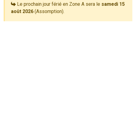
Le prochain jour férié en Zone A sera le
samedi 15
août 2026
(Assomption).