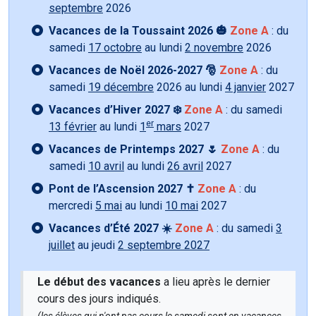
septembre
2026
Vacances de la Toussaint 2026 🎃
Zone A
: du
samedi
17 octobre
au lundi
2 novembre
2026
Vacances de Noël 2026-2027 🎅
Zone A
: du
samedi
19 décembre
2026 au lundi
4 janvier
2027
Vacances d’Hiver 2027 ❄️
Zone A
: du samedi
er
13 février
au lundi
1
mars
2027
Vacances de Printemps 2027 🌷
Zone A
: du
samedi
10 avril
au lundi
26 avril
2027
Pont de l’Ascension 2027 ✝️
Zone A
: du
mercredi
5 mai
au lundi
10 mai
2027
Vacances d’Été 2027 ☀️
Zone A
: du samedi
3
juillet
au jeudi
2 septembre 2027
Le début des vacances
a lieu après le dernier
cours des jours indiqués.