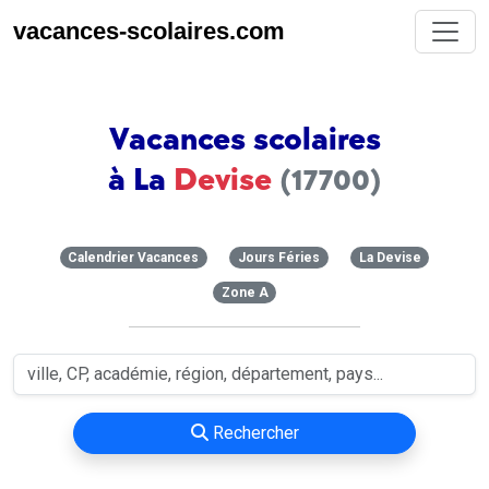
vacances-scolaires.com
Vacances scolaires
à La
Devise
(17700)
Calendrier Vacances
Jours Féries
La Devise
Zone A
Rechercher