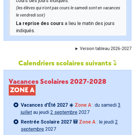
cours des jours indiqués.
(les élèves qui n'ont pas cours le samedi sont en vacances
le vendredi soir)
La reprise des cours
a lieu le matin des jours
indiqués.
Version tableau 2026-2027
Calendriers scolaires suivants
Vacances Scolaires 2027-2028
ZONE A
Vacances d’Été 2027 ☀️
Zone A
: du samedi
3
juillet
au jeudi
2 septembre
2027
Rentrée Scolaire 2027 🎒
Zone A
: le jeudi
2
septembre
2027