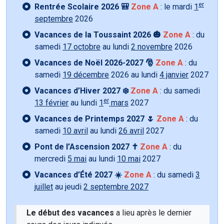
er
Rentrée Scolaire 2026 🎒
Zone A
: le mardi
1
septembre
2026
Vacances de la Toussaint 2026 🎃
Zone A
: du
samedi
17 octobre
au lundi
2 novembre
2026
Vacances de Noël 2026-2027 🎅
Zone A
: du
samedi
19 décembre
2026 au lundi
4 janvier
2027
Vacances d’Hiver 2027 ❄️
Zone A
: du samedi
er
13 février
au lundi
1
mars
2027
Vacances de Printemps 2027 🌷
Zone A
: du
samedi
10 avril
au lundi
26 avril
2027
Pont de l’Ascension 2027 ✝️
Zone A
: du
mercredi
5 mai
au lundi
10 mai
2027
Vacances d’Été 2027 ☀️
Zone A
: du samedi
3
juillet
au jeudi
2 septembre 2027
Le début des vacances
a lieu après le dernier