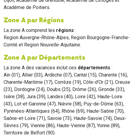
Dijon, Académie de Grenoble, Académie de Limoges et
Académie de Poitiers.
Zone A par Régions
La zone A comprend les
régions
:
Region Auvergne-Rhône-Alpes, Region Bourgogne-Franche-
Comté et Region Nouvelle-Aquitaine.
Zone A par Départements
La zone A des vacances inclut ces
départements
:
Ain (01), Allier (03), Ardèche (07), Cantal (15), Charente (16),
Charente-Maritime (17), Corrèze (19), Côte-d’Or (21), Creuse
(23), Dordogne (24), Doubs (25), Drôme (26), Gironde (33),
Isère (38), Jura (39), Landes (40), Loire (42), Haute-Loire
(43), Lot-et-Garonne (47), Nièvre (58), Puy-de-Dôme (63),
Pyrénées-Atlantiques (64), Rhône (69), Haute-Saône (70),
Saône-et-Loire (71), Savoie (73), Haute-Savoie (74), Deux-
Sèvres (79), Vienne (86), Haute-Vienne (87), Yonne (89),
Territoire de Belfort (90).