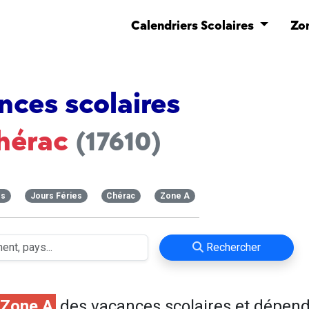
Calendriers Scolaires
Zo
nces scolaires
hérac
(17610)
es
Jours Féries
Chérac
Zone A
Rechercher
Zone A
des vacances scolaires et dépen