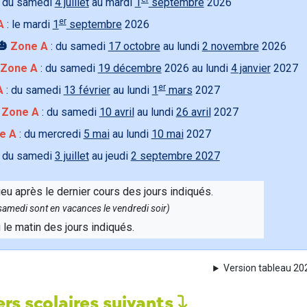
 du samedi
4 juillet
au mardi
1
septembre
2026
er
A
: le mardi
1
septembre
2026
🎃
Zone A
: du samedi
17 octobre
au lundi
2 novembre
2026
Zone A
: du samedi
19 décembre
2026 au lundi
4 janvier
2027
er
A
: du samedi
13 février
au lundi
1
mars
2027

Zone A
: du samedi
10 avril
au lundi
26 avril
2027
e A
: du mercredi
5 mai
au lundi
10 mai
2027
 du samedi
3 juillet
au jeudi
2 septembre 2027
ieu après le dernier cours des jours indiqués.
e samedi sont en vacances le vendredi soir)
u le matin des jours indiqués.
Version tableau 2
rs scolaires suivants