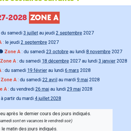
027-2028
ZONE A
 du samedi
3 juillet
au jeudi
2 septembre
2027
A
: le jeudi
2 septembre
2027
🎃
Zone A
: du samedi
23 octobre
au lundi
8 novembre
2027
Zone A
: du samedi
18 décembre
2027 au lundi
3 janvier
2028
A
: du samedi
19 février
au lundi
6 mars
2028

Zone A
: du samedi
22 avril
au mardi
9 mai
2028
e A
: du vendredi
26 mai
au lundi
29 mai
2028
 à partir du mardi
4 juillet 2028
ieu après le dernier cours des jours indiqués.
e samedi sont en vacances le vendredi soir)
u le matin des jours indiqués.