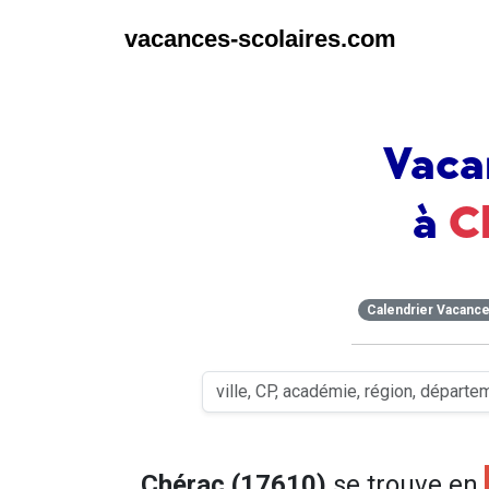
vacances-scolaires.com
Vaca
à
C
Calendrier Vacanc
Chérac (17610)
se trouve en