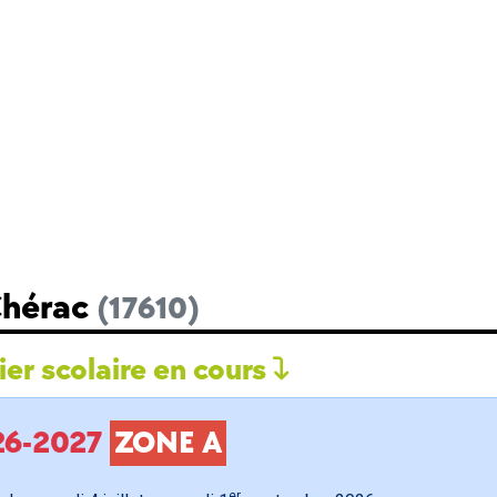
Chérac
(17610)
er scolaire en cours
026-2027
ZONE A
er