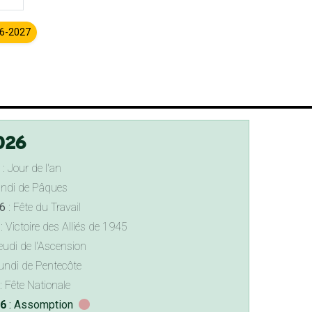
26-2027
026
: Jour de l'an
undi de Pâques
6
: Fête du Travail
: Victoire des Alliés de 1945
eudi de l'Ascension
undi de Pentecôte
: Fête Nationale
26
: Assomption