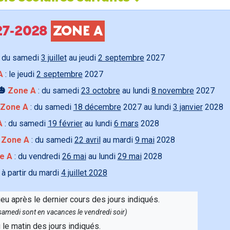
027-2028
ZONE A
 du samedi
3 juillet
au jeudi
2 septembre
2027
A
: le jeudi
2 septembre
2027
🎃
Zone A
: du samedi
23 octobre
au lundi
8 novembre
2027
Zone A
: du samedi
18 décembre
2027 au lundi
3 janvier
2028
A
: du samedi
19 février
au lundi
6 mars
2028

Zone A
: du samedi
22 avril
au mardi
9 mai
2028
e A
: du vendredi
26 mai
au lundi
29 mai
2028
 à partir du mardi
4 juillet 2028
ieu après le dernier cours des jours indiqués.
e samedi sont en vacances le vendredi soir)
u le matin des jours indiqués.