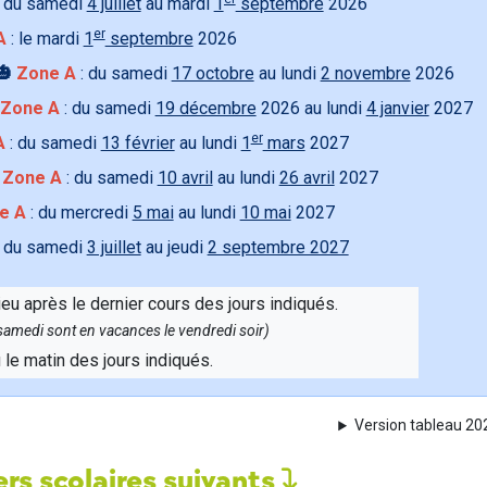
 du samedi
4 juillet
au mardi
1
septembre
2026
er
A
: le mardi
1
septembre
2026
🎃
Zone A
: du samedi
17 octobre
au lundi
2 novembre
2026
Zone A
: du samedi
19 décembre
2026 au lundi
4 janvier
2027
er
A
: du samedi
13 février
au lundi
1
mars
2027

Zone A
: du samedi
10 avril
au lundi
26 avril
2027
e A
: du mercredi
5 mai
au lundi
10 mai
2027
 du samedi
3 juillet
au jeudi
2 septembre 2027
ieu après le dernier cours des jours indiqués.
e samedi sont en vacances le vendredi soir)
u le matin des jours indiqués.
Version tableau 2
rs scolaires suivants