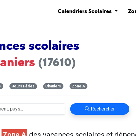
Calendriers Scolaires
Zo
nces scolaires
aniers
(17610)
s
Jours Féries
Chaniers
Zone A
Rechercher
n
Zone A
des vacances scolaires et dépen