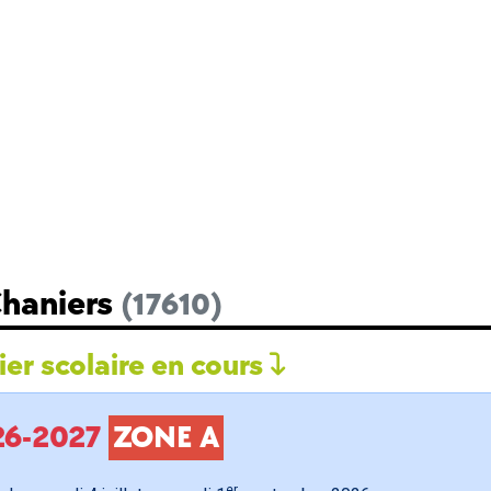
Chaniers
(17610)
er scolaire en cours
026-2027
ZONE A
er