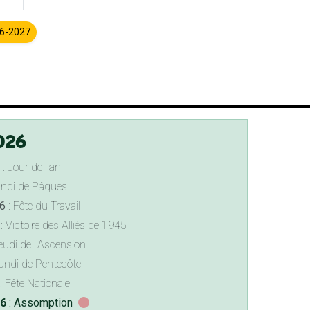
26-2027
026
: Jour de l'an
undi de Pâques
6
: Fête du Travail
: Victoire des Alliés de 1945
eudi de l'Ascension
undi de Pentecôte
: Fête Nationale
26
: Assomption