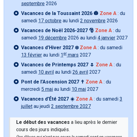
septembre
2026
Vacances de la Toussaint 2026 🎃
Zone A
: du
samedi
17 octobre
au lundi
2 novembre
2026
Vacances de Noël 2026-2027 🎅
Zone A
: du
samedi
19 décembre
2026 au lundi
4 janvier
2027
Vacances d’Hiver 2027 ❄️
Zone A
: du samedi
er
13 février
au lundi
1
mars
2027
Vacances de Printemps 2027 🌷
Zone A
: du
samedi
10 avril
au lundi
26 avril
2027
Pont de l’Ascension 2027 ✝️
Zone A
: du
mercredi
5 mai
au lundi
10 mai
2027
Vacances d’Été 2027 ☀️
Zone A
: du samedi
3
juillet
au jeudi
2 septembre 2027
Le début des vacances
a lieu après le dernier
cours des jours indiqués.