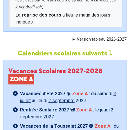
(les élèves qui n'ont pas cours le samedi sont en vacances
le vendredi soir)
La reprise des cours
a lieu le matin des jours
indiqués.
Version tableau 2026-2027
Calendriers scolaires suivants
Vacances Scolaires 2027-2028
ZONE A
Vacances d’Été 2027 ☀️
Zone A
: du samedi
3
juillet
au jeudi
2 septembre
2027
Rentrée Scolaire 2027 🎒
Zone A
: le jeudi
2
septembre
2027
Vacances de la Toussaint 2027 🎃
Zone A
: du