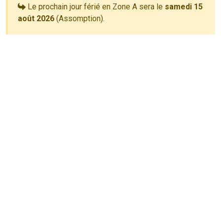
Le prochain jour férié en Zone A sera le
samedi 15
août 2026
(Assomption).