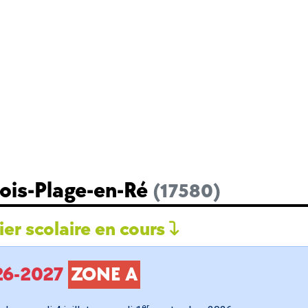
Bois-Plage-en-Ré
(17580)
er scolaire en cours
026-2027
ZONE A
er