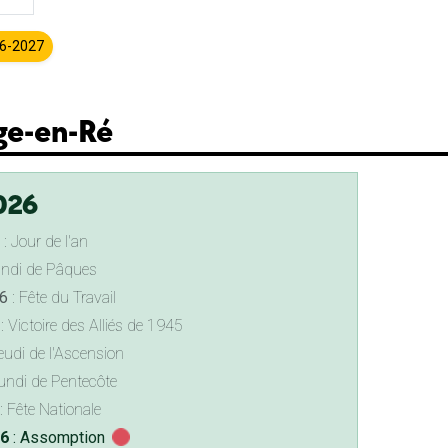
26-2027
age-en-Ré
026
: Jour de l'an
undi de Pâques
6
: Fête du Travail
: Victoire des Alliés de 1945
eudi de l'Ascension
undi de Pentecôte
: Fête Nationale
26
: Assomption