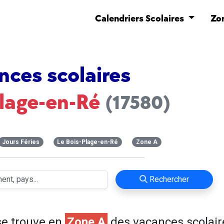
Calendriers Scolaires
Zo
nces scolaires
Plage-en-Ré
(17580)
Jours Féries
Le Bois-Plage-en-Ré
Zone A
Rechercher
e trouve en
Zone A
des vacances scolair