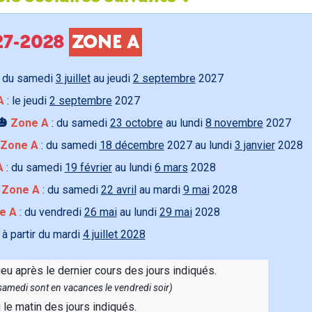
027-2028
ZONE A
 du samedi
3 juillet
au jeudi
2 septembre
2027
A
: le jeudi
2 septembre
2027
🎃
Zone A
: du samedi
23 octobre
au lundi
8 novembre
2027
Zone A
: du samedi
18 décembre
2027 au lundi
3 janvier
2028
A
: du samedi
19 février
au lundi
6 mars
2028

Zone A
: du samedi
22 avril
au mardi
9 mai
2028
e A
: du vendredi
26 mai
au lundi
29 mai
2028
 à partir du mardi
4 juillet 2028
ieu après le dernier cours des jours indiqués.
e samedi sont en vacances le vendredi soir)
u le matin des jours indiqués.