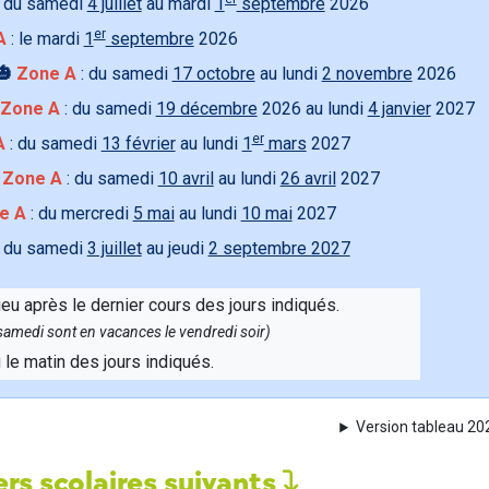
 du samedi
4 juillet
au mardi
1
septembre
2026
er
A
: le mardi
1
septembre
2026
🎃
Zone A
: du samedi
17 octobre
au lundi
2 novembre
2026
Zone A
: du samedi
19 décembre
2026 au lundi
4 janvier
2027
er
A
: du samedi
13 février
au lundi
1
mars
2027

Zone A
: du samedi
10 avril
au lundi
26 avril
2027
e A
: du mercredi
5 mai
au lundi
10 mai
2027
 du samedi
3 juillet
au jeudi
2 septembre 2027
ieu après le dernier cours des jours indiqués.
e samedi sont en vacances le vendredi soir)
u le matin des jours indiqués.
Version tableau 2
rs scolaires suivants