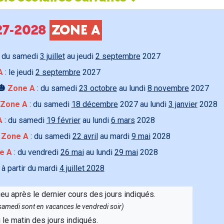
027-2028
ZONE A
 du samedi
3 juillet
au jeudi
2 septembre
2027
A
: le jeudi
2 septembre
2027
🎃
Zone A
: du samedi
23 octobre
au lundi
8 novembre
2027
Zone A
: du samedi
18 décembre
2027 au lundi
3 janvier
2028
A
: du samedi
19 février
au lundi
6 mars
2028

Zone A
: du samedi
22 avril
au mardi
9 mai
2028
e A
: du vendredi
26 mai
au lundi
29 mai
2028
 à partir du mardi
4 juillet 2028
ieu après le dernier cours des jours indiqués.
e samedi sont en vacances le vendredi soir)
u le matin des jours indiqués.