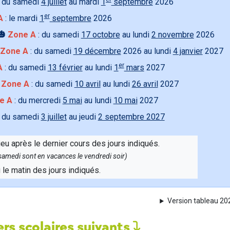
 du samedi
4 juillet
au mardi
1
septembre
2026
er
A
: le mardi
1
septembre
2026
🎃
Zone A
: du samedi
17 octobre
au lundi
2 novembre
2026
Zone A
: du samedi
19 décembre
2026 au lundi
4 janvier
2027
er
A
: du samedi
13 février
au lundi
1
mars
2027

Zone A
: du samedi
10 avril
au lundi
26 avril
2027
e A
: du mercredi
5 mai
au lundi
10 mai
2027
 du samedi
3 juillet
au jeudi
2 septembre 2027
ieu après le dernier cours des jours indiqués.
e samedi sont en vacances le vendredi soir)
u le matin des jours indiqués.
Version tableau 2
rs scolaires suivants