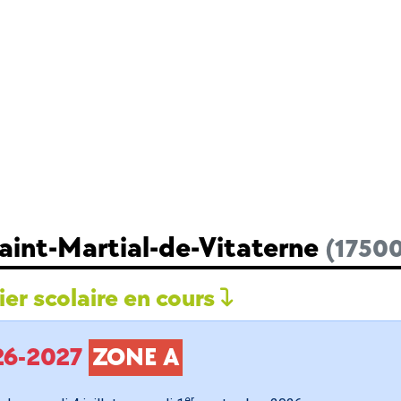
aint-Martial-de-Vitaterne
(1750
er scolaire en cours
026-2027
ZONE A
er