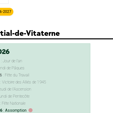
26-2027
rtial-de-Vitaterne
026
: Jour de l'an
undi de Pâques
6
: Fête du Travail
: Victoire des Alliés de 1945
eudi de l'Ascension
undi de Pentecôte
: Fête Nationale
26
: Assomption