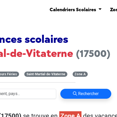
Calendriers Scolaires
Zo
nces scolaires
al-de-Vitaterne
(17500)
ours Féries
Saint-Martial-de-Vitaterne
Zone A
Rechercher
 (17500)
se trouve en
Zone A
des vacanc