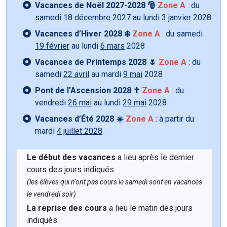
Vacances de Noël 2027-2028 🎅
Zone A
: du
samedi
18 décembre
2027 au lundi
3 janvier
2028
Vacances d’Hiver 2028 ❄️
Zone A
: du samedi
19 février
au lundi
6 mars
2028
Vacances de Printemps 2028 🌷
Zone A
: du
samedi
22 avril
au mardi
9 mai
2028
Pont de l’Ascension 2028 ✝️
Zone A
: du
vendredi
26 mai
au lundi
29 mai
2028
Vacances d’Été 2028 ☀️
Zone A
: à partir du
mardi
4 juillet 2028
Le début des vacances
a lieu après le dernier
cours des jours indiqués.
(les élèves qui n'ont pas cours le samedi sont en vacances
le vendredi soir)
La reprise des cours
a lieu le matin des jours
indiqués.