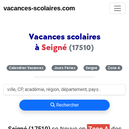
vacances-scolaires.com
Vacances scolaires
à
Seigné
(17510)
Calendrier Vacances
Jours Féries
Seigné
Zone A
Rechercher
Seigné (17510)
se trouve en
Zone A
des