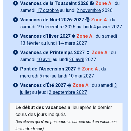
Vacances de la Toussaint 2026 🎃
Zone A
: du
samedi
17 octobre
au lundi
2 novembre
2026
Vacances de Noël 2026-2027 🎅
Zone A
: du
samedi
19 décembre
2026 au lundi
4 janvier
2027
Vacances d’Hiver 2027 ❄️
Zone A
: du samedi
er
13 février
au lundi
1
mars
2027
Vacances de Printemps 2027 🌷
Zone A
: du
samedi
10 avril
au lundi
26 avril
2027
Pont de l’Ascension 2027 ✝️
Zone A
: du
mercredi
5 mai
au lundi
10 mai
2027
Vacances d’Été 2027 ☀️
Zone A
: du samedi
3
juillet
au jeudi
2 septembre 2027
Le début des vacances
a lieu après le dernier
cours des jours indiqués.
(les élèves qui n'ont pas cours le samedi sont en vacances
le vendredi soir)