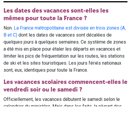
Les dates des vacances sont-elles les
mêmes pour toute la France ?
Non.
La France métropolitaine est divisée en trois zones (A,
B et C)
dont les dates de vacances sont décalées de
quelques jours à quelques semaines. Ce système de zones
a été mis en place pour étaler les départs en vacances et
limiter les pics de fréquentation sur les routes, les stations
de ski et les sites touristiques. Les jours fériés nationaux
sont, eux, identiques pour toute la France.
Les vacances scolaires commencent-elles le
vendredi soir ou le samedi ?
Officiellement, les vacances débutent le samedi selon le
calendrier du ministère. Mais dans les faits, la plupart des
élèves qui n'ont pas cours le samedi sont en vacances dès
le vendredi soir après leur dernier cours. Il est conseillé de
vérifier avec l'établissement scolaire si des cours ont lieu le