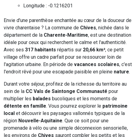
Longitude : -0.1216201
Envie d'une parenthèse enchantée au cœur de la douceur de
vivre charentaise ? La commune de
Chives
, nichée dans le
département de la
Charente-Maritime
, est une destination
idéale pour ceux qui recherchent le calme et l'authenticité.
Avec ses
317 habitants
répartis sur
20,66 km²
, ce petit
village offre un cadre parfait pour se ressourcer loin de
l'agitation urbaine. En période de
vacances scolaires
, c'est
l'endroit rêvé pour une escapade paisible en pleine
nature
.
Durant votre séjour, profitez de la richesse du territoire au
sein de la
CC Vals de Saintonge Communauté
pour
multiplier les
balades
bucoliques et les moments de
détente en famille
. Vous pourrez explorer le
patrimoine
local
et découvrir les paysages vallonnés typiques de la
région
Nouvelle-Aquitaine
. Que ce soit pour une
promenade à vélo ou une simple déconnexion sensorielle,
les environs de
Chives
sauront combler les petits et les