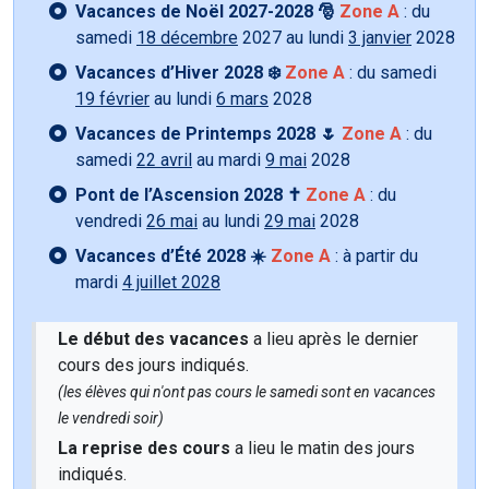
Vacances de Noël 2027-2028 🎅
Zone A
: du
samedi
18 décembre
2027 au lundi
3 janvier
2028
Vacances d’Hiver 2028 ❄️
Zone A
: du samedi
19 février
au lundi
6 mars
2028
Vacances de Printemps 2028 🌷
Zone A
: du
samedi
22 avril
au mardi
9 mai
2028
Pont de l’Ascension 2028 ✝️
Zone A
: du
vendredi
26 mai
au lundi
29 mai
2028
Vacances d’Été 2028 ☀️
Zone A
: à partir du
mardi
4 juillet 2028
Le début des vacances
a lieu après le dernier
cours des jours indiqués.
(les élèves qui n'ont pas cours le samedi sont en vacances
le vendredi soir)
La reprise des cours
a lieu le matin des jours
indiqués.