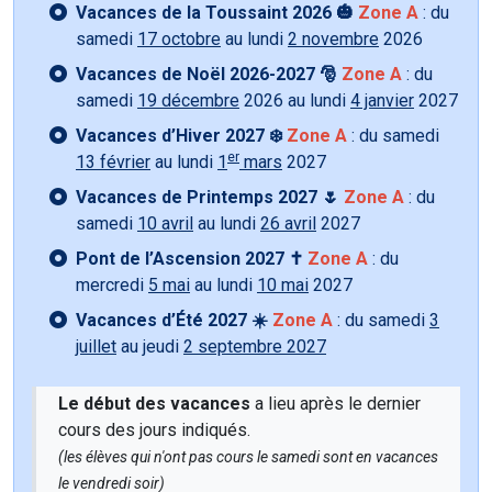
Vacances de la Toussaint 2026 🎃
Zone A
: du
samedi
17 octobre
au lundi
2 novembre
2026
Vacances de Noël 2026-2027 🎅
Zone A
: du
samedi
19 décembre
2026 au lundi
4 janvier
2027
Vacances d’Hiver 2027 ❄️
Zone A
: du samedi
er
13 février
au lundi
1
mars
2027
Vacances de Printemps 2027 🌷
Zone A
: du
samedi
10 avril
au lundi
26 avril
2027
Pont de l’Ascension 2027 ✝️
Zone A
: du
mercredi
5 mai
au lundi
10 mai
2027
Vacances d’Été 2027 ☀️
Zone A
: du samedi
3
juillet
au jeudi
2 septembre 2027
Le début des vacances
a lieu après le dernier
cours des jours indiqués.
(les élèves qui n'ont pas cours le samedi sont en vacances
le vendredi soir)