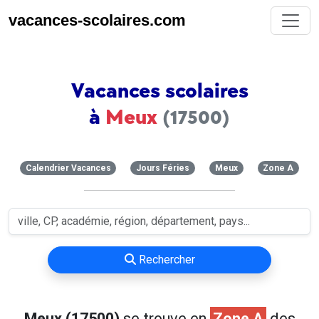
vacances-scolaires.com
Vacances scolaires
à
Meux
(17500)
Calendrier Vacances
Jours Féries
Meux
Zone A
Rechercher
Meux (17500)
se trouve en
Zone A
des