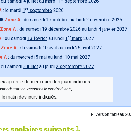
 du samedi
4 juillet
au mardi
1
septembre
2026
er
A
: le mardi
1
septembre
2026
🎃
Zone A
: du samedi
17 octobre
au lundi
2 novembre
2026
Zone A
: du samedi
19 décembre
2026 au lundi
4 janvier
2027
er
A
: du samedi
13 février
au lundi
1
mars
2027

Zone A
: du samedi
10 avril
au lundi
26 avril
2027
e A
: du mercredi
5 mai
au lundi
10 mai
2027
 du samedi
3 juillet
au jeudi
2 septembre 2027
ieu après le dernier cours des jours indiqués.
e samedi sont en vacances le vendredi soir)
u le matin des jours indiqués.
Version tableau 2
rs scolaires suivants