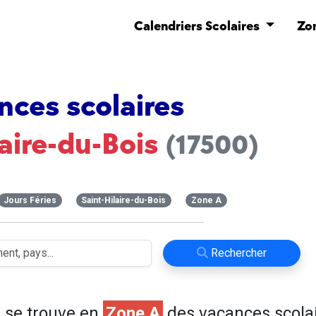
Calendriers Scolaires
Zo
nces scolaires
laire-du-Bois
(17500)
Jours Féries
Saint-Hilaire-du-Bois
Zone A
Rechercher
)
se trouve en
Zone A
des vacances scola