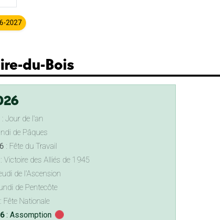
26-2027
aire-du-Bois
026
: Jour de l'an
undi de Pâques
6
: Fête du Travail
: Victoire des Alliés de 1945
eudi de l'Ascension
undi de Pentecôte
: Fête Nationale
26
: Assomption