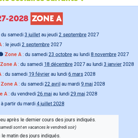
027-2028
ZONE A
 du samedi
3 juillet
au jeudi
2 septembre
2027
A
: le jeudi
2 septembre
2027
🎃
Zone A
: du samedi
23 octobre
au lundi
8 novembre
2027
Zone A
: du samedi
18 décembre
2027 au lundi
3 janvier
2028
A
: du samedi
19 février
au lundi
6 mars
2028

Zone A
: du samedi
22 avril
au mardi
9 mai
2028
e A
: du vendredi
26 mai
au lundi
29 mai
2028
 à partir du mardi
4 juillet 2028
ieu après le dernier cours des jours indiqués.
e samedi sont en vacances le vendredi soir)
u le matin des jours indiqués.