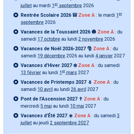
er
juillet
au mardi
1
septembre
2026
er
Rentrée Scolaire 2026 🎒
Zone A
: le mardi
1
septembre
2026
Vacances de la Toussaint 2026 🎃
Zone A
: du
samedi
17 octobre
au lundi
2 novembre
2026
Vacances de Noël 2026-2027 🎅
Zone A
: du
samedi
19 décembre
2026 au lundi
4 janvier
2027
Vacances d’Hiver 2027 ❄️
Zone A
: du samedi
er
13 février
au lundi
1
mars
2027
Vacances de Printemps 2027 🌷
Zone A
: du
samedi
10 avril
au lundi
26 avril
2027
Pont de l’Ascension 2027 ✝️
Zone A
: du
mercredi
5 mai
au lundi
10 mai
2027
Vacances d’Été 2027 ☀️
Zone A
: du samedi
3
juillet
au jeudi
2 septembre 2027