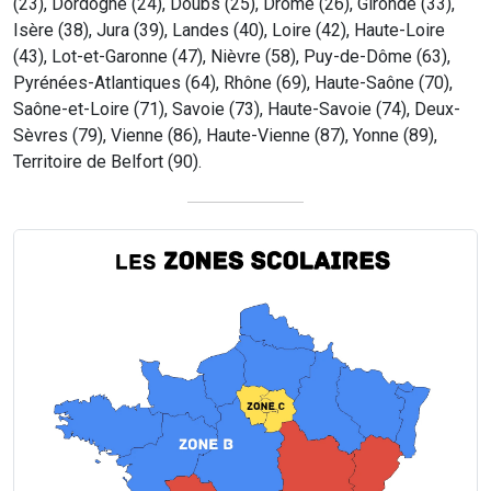
(23), Dordogne (24), Doubs (25), Drôme (26), Gironde (33),
Isère (38), Jura (39), Landes (40), Loire (42), Haute-Loire
(43), Lot-et-Garonne (47), Nièvre (58), Puy-de-Dôme (63),
Pyrénées-Atlantiques (64), Rhône (69), Haute-Saône (70),
Saône-et-Loire (71), Savoie (73), Haute-Savoie (74), Deux-
Sèvres (79), Vienne (86), Haute-Vienne (87), Yonne (89),
Territoire de Belfort (90).