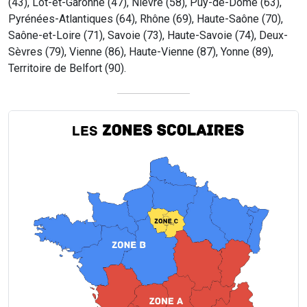
(43), Lot-et-Garonne (47), Nièvre (58), Puy-de-Dôme (63),
Pyrénées-Atlantiques (64), Rhône (69), Haute-Saône (70),
Saône-et-Loire (71), Savoie (73), Haute-Savoie (74), Deux-
Sèvres (79), Vienne (86), Haute-Vienne (87), Yonne (89),
Territoire de Belfort (90).