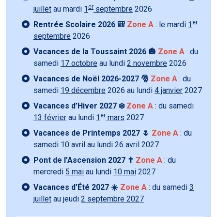
er
juillet
au mardi
1
septembre
2026
er
Rentrée Scolaire 2026 🎒
Zone A
: le mardi
1
septembre
2026
Vacances de la Toussaint 2026 🎃
Zone A
: du
samedi
17 octobre
au lundi
2 novembre
2026
Vacances de Noël 2026-2027 🎅
Zone A
: du
samedi
19 décembre
2026 au lundi
4 janvier
2027
Vacances d’Hiver 2027 ❄️
Zone A
: du samedi
er
13 février
au lundi
1
mars
2027
Vacances de Printemps 2027 🌷
Zone A
: du
samedi
10 avril
au lundi
26 avril
2027
Pont de l’Ascension 2027 ✝️
Zone A
: du
mercredi
5 mai
au lundi
10 mai
2027
Vacances d’Été 2027 ☀️
Zone A
: du samedi
3
juillet
au jeudi
2 septembre 2027