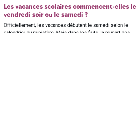
Les vacances scolaires commencent-elles le
vendredi soir ou le samedi ?
Officiellement, les vacances débutent le samedi selon le
calendrier du ministère. Mais dans les faits, la plupart des
élèves qui n'ont pas cours le samedi sont en vacances dès
le vendredi soir après leur dernier cours. Il est conseillé de
vérifier avec l'établissement scolaire si des cours ont lieu le
samedi matin.
Où trouver le calendrier scolaire officiel ?
Le calendrier scolaire officiel est publié sur le site du
ministère de l'Education nationale
. Les dates présentées sur
ce site reprennent les données officielles pour les années
scolaires en cours et à venir, pour chaque zone et chaque
ville de France.