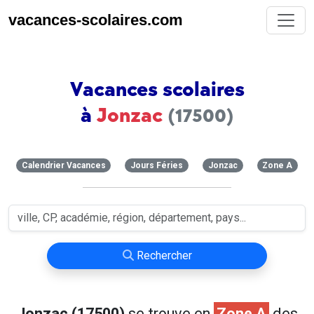
vacances-scolaires.com
Vacances scolaires
à
Jonzac
(17500)
Calendrier Vacances
Jours Féries
Jonzac
Zone A
Rechercher
Jonzac (17500)
se trouve en
Zone A
des