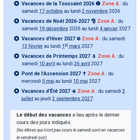
Vacances de la Toussaint 2026 🎃
Zone A
: du
samedi
17 octobre
au lundi
2 novembre
2026
Vacances de Noël 2026-2027 🎅
Zone A
: du
samedi
19 décembre
2026 au lundi
4 janvier
2027
Vacances d’Hiver 2027 ❄️
Zone A
: du samedi
er
13 février
au lundi
1
mars
2027
Vacances de Printemps 2027 🌷
Zone A
: du
samedi
10 avril
au lundi
26 avril
2027
Pont de l’Ascension 2027 ✝️
Zone A
: du
mercredi
5 mai
au lundi
10 mai
2027
Vacances d’Été 2027 ☀️
Zone A
: du samedi
3
juillet
au jeudi
2 septembre 2027
Le début des vacances
a lieu après le dernier
cours des jours indiqués.
(les élèves qui n'ont pas cours le samedi sont en vacances
le vendredi soir)