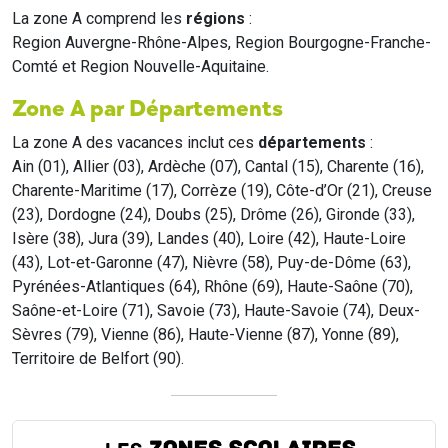
La zone A comprend les
régions
:
Region Auvergne-Rhône-Alpes, Region Bourgogne-Franche-
Comté et Region Nouvelle-Aquitaine.
Zone A par Départements
La zone A des vacances inclut ces
départements
:
Ain (01), Allier (03), Ardèche (07), Cantal (15), Charente (16),
Charente-Maritime (17), Corrèze (19), Côte-d’Or (21), Creuse
(23), Dordogne (24), Doubs (25), Drôme (26), Gironde (33),
Isère (38), Jura (39), Landes (40), Loire (42), Haute-Loire
(43), Lot-et-Garonne (47), Nièvre (58), Puy-de-Dôme (63),
Pyrénées-Atlantiques (64), Rhône (69), Haute-Saône (70),
Saône-et-Loire (71), Savoie (73), Haute-Savoie (74), Deux-
Sèvres (79), Vienne (86), Haute-Vienne (87), Yonne (89),
Territoire de Belfort (90).