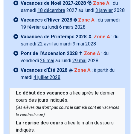
Vacances de Noël 2027-2028 🎅
Zone A
: du
samedi
18 décembre
2027 au lundi
3 janvier
2028
Vacances d’Hiver 2028 ❄️
Zone A
: du samedi
19 février
au lundi
6 mars
2028
Vacances de Printemps 2028 🌷
Zone A
: du
samedi
22 avril
au mardi
9 mai
2028
Pont de l’Ascension 2028 ✝️
Zone A
: du
vendredi
26 mai
au lundi
29 mai
2028
Vacances d’Été 2028 ☀️
Zone A
: à partir du
mardi
4 juillet 2028
Le début des vacances
a lieu après le dernier
cours des jours indiqués.
(les élèves qui n'ont pas cours le samedi sont en vacances
le vendredi soir)
La reprise des cours
a lieu le matin des jours
indiqués.