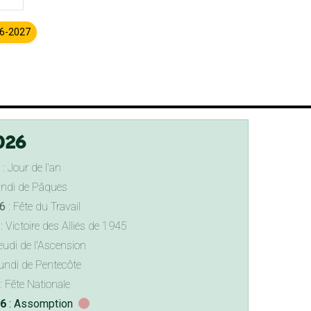
26-2027
026
: Jour de l'an
undi de Pâques
6
: Fête du Travail
: Victoire des Alliés de 1945
eudi de l'Ascension
undi de Pentecôte
: Fête Nationale
26
: Assomption