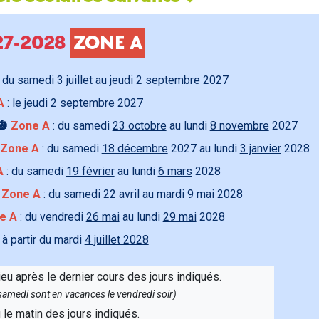
027-2028
ZONE A
 du samedi
3 juillet
au jeudi
2 septembre
2027
A
: le jeudi
2 septembre
2027
🎃
Zone A
: du samedi
23 octobre
au lundi
8 novembre
2027
Zone A
: du samedi
18 décembre
2027 au lundi
3 janvier
2028
A
: du samedi
19 février
au lundi
6 mars
2028

Zone A
: du samedi
22 avril
au mardi
9 mai
2028
e A
: du vendredi
26 mai
au lundi
29 mai
2028
 à partir du mardi
4 juillet 2028
ieu après le dernier cours des jours indiqués.
e samedi sont en vacances le vendredi soir)
u le matin des jours indiqués.