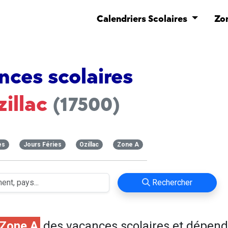
Calendriers Scolaires
Zo
nces scolaires
zillac
(17500)
es
Jours Féries
Ozillac
Zone A
Rechercher
Zone A
des vacances scolaires et dépend