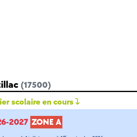
illac
(17500)
er scolaire en cours
026-2027
ZONE A
er