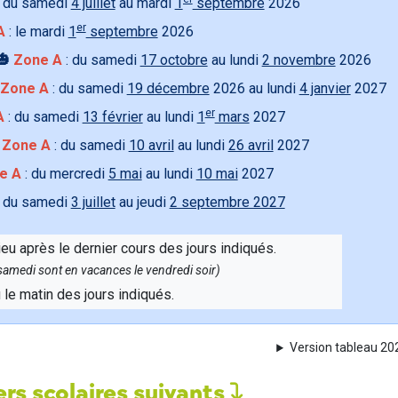
 du samedi
4 juillet
au mardi
1
septembre
2026
er
A
: le mardi
1
septembre
2026
🎃
Zone A
: du samedi
17 octobre
au lundi
2 novembre
2026
Zone A
: du samedi
19 décembre
2026 au lundi
4 janvier
2027
er
A
: du samedi
13 février
au lundi
1
mars
2027

Zone A
: du samedi
10 avril
au lundi
26 avril
2027
e A
: du mercredi
5 mai
au lundi
10 mai
2027
 du samedi
3 juillet
au jeudi
2 septembre 2027
ieu après le dernier cours des jours indiqués.
e samedi sont en vacances le vendredi soir)
u le matin des jours indiqués.
Version tableau 2
rs scolaires suivants