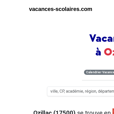
vacances-scolaires.com
Vaca
à
O
Calendrier Vacanc
Ozillac (17500)
se trouve en