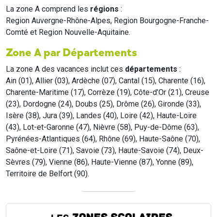
La zone A comprend les
régions
:
Region Auvergne-Rhône-Alpes, Region Bourgogne-Franche-
Comté et Region Nouvelle-Aquitaine.
Zone A par Départements
La zone A des vacances inclut ces
départements
:
Ain (01), Allier (03), Ardèche (07), Cantal (15), Charente (16),
Charente-Maritime (17), Corrèze (19), Côte-d’Or (21), Creuse
(23), Dordogne (24), Doubs (25), Drôme (26), Gironde (33),
Isère (38), Jura (39), Landes (40), Loire (42), Haute-Loire
(43), Lot-et-Garonne (47), Nièvre (58), Puy-de-Dôme (63),
Pyrénées-Atlantiques (64), Rhône (69), Haute-Saône (70),
Saône-et-Loire (71), Savoie (73), Haute-Savoie (74), Deux-
Sèvres (79), Vienne (86), Haute-Vienne (87), Yonne (89),
Territoire de Belfort (90).