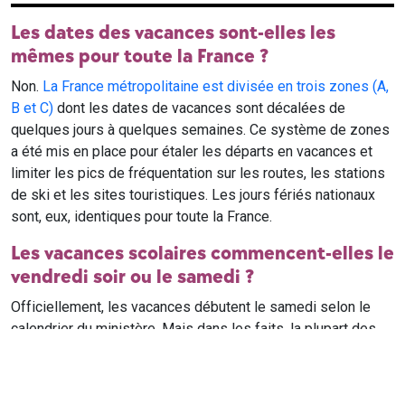
Les dates des vacances sont-elles les
mêmes pour toute la France ?
Non.
La France métropolitaine est divisée en trois zones (A,
B et C)
dont les dates de vacances sont décalées de
quelques jours à quelques semaines. Ce système de zones
a été mis en place pour étaler les départs en vacances et
limiter les pics de fréquentation sur les routes, les stations
de ski et les sites touristiques. Les jours fériés nationaux
sont, eux, identiques pour toute la France.
Les vacances scolaires commencent-elles le
vendredi soir ou le samedi ?
Officiellement, les vacances débutent le samedi selon le
calendrier du ministère. Mais dans les faits, la plupart des
élèves qui n'ont pas cours le samedi sont en vacances dès
le vendredi soir après leur dernier cours. Il est conseillé de
vérifier avec l'établissement scolaire si des cours ont lieu le