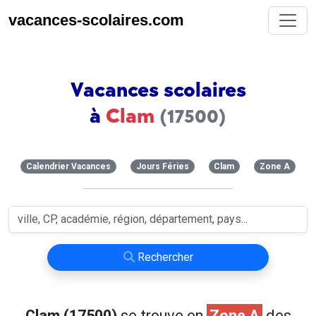
vacances-scolaires.com
Vacances scolaires
à
Clam
(17500)
Calendrier Vacances
Jours Féries
Clam
Zone A
Rechercher
Clam (17500)
se trouve en
Zone A
des