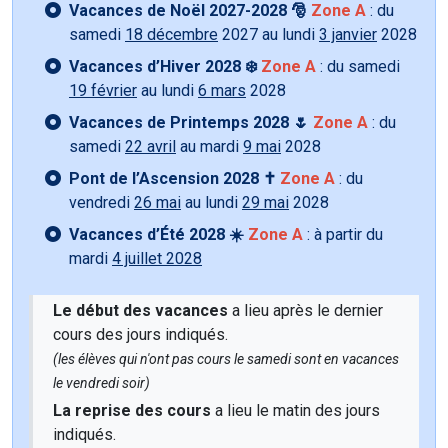
Vacances de Noël 2027-2028 🎅
Zone A
: du
samedi
18 décembre
2027 au lundi
3 janvier
2028
Vacances d’Hiver 2028 ❄️
Zone A
: du samedi
19 février
au lundi
6 mars
2028
Vacances de Printemps 2028 🌷
Zone A
: du
samedi
22 avril
au mardi
9 mai
2028
Pont de l’Ascension 2028 ✝️
Zone A
: du
vendredi
26 mai
au lundi
29 mai
2028
Vacances d’Été 2028 ☀️
Zone A
: à partir du
mardi
4 juillet 2028
Le début des vacances
a lieu après le dernier
cours des jours indiqués.
(les élèves qui n'ont pas cours le samedi sont en vacances
le vendredi soir)
La reprise des cours
a lieu le matin des jours
indiqués.