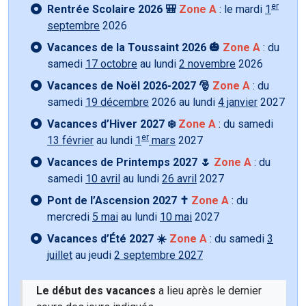
er
Rentrée Scolaire 2026 🎒
Zone A
: le mardi
1
septembre
2026
Vacances de la Toussaint 2026 🎃
Zone A
: du
samedi
17 octobre
au lundi
2 novembre
2026
Vacances de Noël 2026-2027 🎅
Zone A
: du
samedi
19 décembre
2026 au lundi
4 janvier
2027
Vacances d’Hiver 2027 ❄️
Zone A
: du samedi
er
13 février
au lundi
1
mars
2027
Vacances de Printemps 2027 🌷
Zone A
: du
samedi
10 avril
au lundi
26 avril
2027
Pont de l’Ascension 2027 ✝️
Zone A
: du
mercredi
5 mai
au lundi
10 mai
2027
Vacances d’Été 2027 ☀️
Zone A
: du samedi
3
juillet
au jeudi
2 septembre 2027
Le début des vacances
a lieu après le dernier