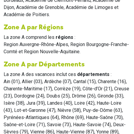
Bordeaux, Académie de Clermont-Ferrand, Académie de
Dijon, Académie de Grenoble, Académie de Limoges et
Académie de Poitiers.
Zone A par Régions
La zone A comprend les
régions
:
Region Auvergne-Rhône-Alpes, Region Bourgogne-Franche-
Comté et Region Nouvelle-Aquitaine.
Zone A par Départements
La zone A des vacances inclut ces
départements
:
Ain (01), Allier (03), Ardèche (07), Cantal (15), Charente (16),
Charente-Maritime (17), Corrèze (19), Côte-d’Or (21), Creuse
(23), Dordogne (24), Doubs (25), Drôme (26), Gironde (33),
Isère (38), Jura (39), Landes (40), Loire (42), Haute-Loire
(43), Lot-et-Garonne (47), Nièvre (58), Puy-de-Dôme (63),
Pyrénées-Atlantiques (64), Rhône (69), Haute-Saône (70),
Saône-et-Loire (71), Savoie (73), Haute-Savoie (74), Deux-
Sèvres (79), Vienne (86), Haute-Vienne (87), Yonne (89),