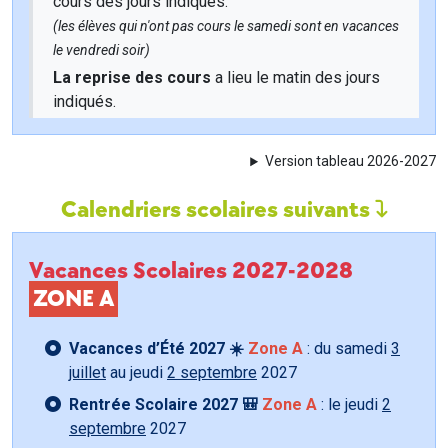
cours des jours indiqués.
(les élèves qui n'ont pas cours le samedi sont en vacances
le vendredi soir)
La reprise des cours
a lieu le matin des jours
indiqués.
Version tableau 2026-2027
Calendriers scolaires suivants
Vacances Scolaires 2027-2028
ZONE A
Vacances d’Été 2027 ☀️
Zone A
: du samedi
3
juillet
au jeudi
2 septembre
2027
Rentrée Scolaire 2027 🎒
Zone A
: le jeudi
2
septembre
2027