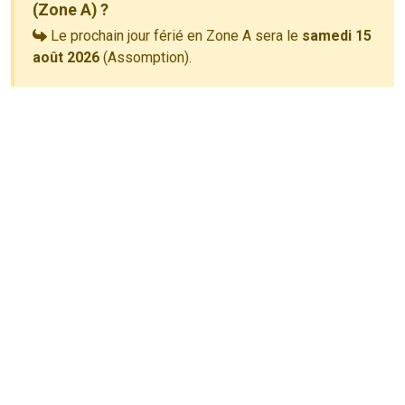
(Zone A) ?
Le prochain jour férié en Zone A sera le
samedi 15
août 2026
(Assomption).