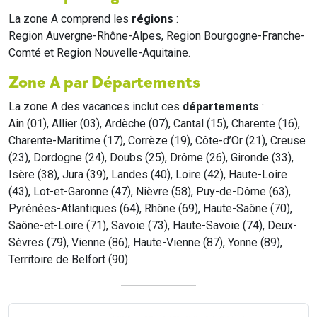
La zone A comprend les
régions
:
Region Auvergne-Rhône-Alpes, Region Bourgogne-Franche-
Comté et Region Nouvelle-Aquitaine.
Zone A par Départements
La zone A des vacances inclut ces
départements
:
Ain (01), Allier (03), Ardèche (07), Cantal (15), Charente (16),
Charente-Maritime (17), Corrèze (19), Côte-d’Or (21), Creuse
(23), Dordogne (24), Doubs (25), Drôme (26), Gironde (33),
Isère (38), Jura (39), Landes (40), Loire (42), Haute-Loire
(43), Lot-et-Garonne (47), Nièvre (58), Puy-de-Dôme (63),
Pyrénées-Atlantiques (64), Rhône (69), Haute-Saône (70),
Saône-et-Loire (71), Savoie (73), Haute-Savoie (74), Deux-
Sèvres (79), Vienne (86), Haute-Vienne (87), Yonne (89),
Territoire de Belfort (90).