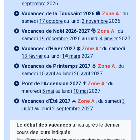
septembre
2026
Vacances de la Toussaint 2026 🎃
Zone A
: du
samedi
17 octobre
au lundi
2 novembre
2026
Vacances de Noël 2026-2027 🎅
Zone A
: du
samedi
19 décembre
2026 au lundi
4 janvier
2027
Vacances d’Hiver 2027 ❄️
Zone A
: du samedi
er
13 février
au lundi
1
mars
2027
Vacances de Printemps 2027 🌷
Zone A
: du
samedi
10 avril
au lundi
26 avril
2027
Pont de l’Ascension 2027 ✝️
Zone A
: du
mercredi
5 mai
au lundi
10 mai
2027
Vacances d’Été 2027 ☀️
Zone A
: du samedi
3
juillet
au jeudi
2 septembre 2027
Le début des vacances
a lieu après le dernier
cours des jours indiqués.