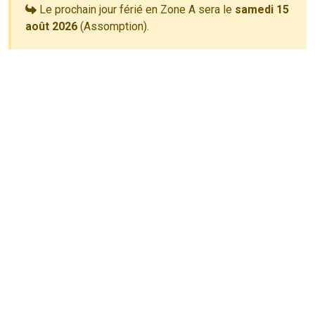
Le prochain jour férié en Zone A sera le
samedi 15
août 2026
(Assomption).