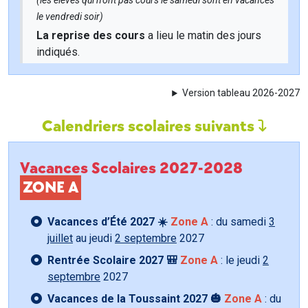
(les élèves qui n'ont pas cours le samedi sont en vacances
le vendredi soir)
La reprise des cours
a lieu le matin des jours
indiqués.
Version tableau 2026-2027
Calendriers scolaires suivants
Vacances Scolaires 2027-2028
ZONE A
Vacances d’Été 2027 ☀️
Zone A
: du samedi
3
juillet
au jeudi
2 septembre
2027
Rentrée Scolaire 2027 🎒
Zone A
: le jeudi
2
septembre
2027
Vacances de la Toussaint 2027 🎃
Zone A
: du