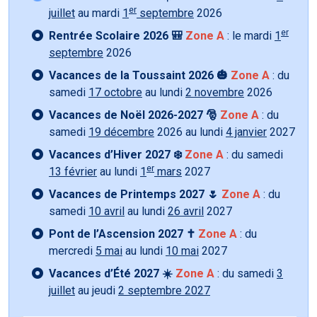
er
juillet
au mardi
1
septembre
2026
er
Rentrée Scolaire 2026 🎒
Zone A
: le mardi
1
septembre
2026
Vacances de la Toussaint 2026 🎃
Zone A
: du
samedi
17 octobre
au lundi
2 novembre
2026
Vacances de Noël 2026-2027 🎅
Zone A
: du
samedi
19 décembre
2026 au lundi
4 janvier
2027
Vacances d’Hiver 2027 ❄️
Zone A
: du samedi
er
13 février
au lundi
1
mars
2027
Vacances de Printemps 2027 🌷
Zone A
: du
samedi
10 avril
au lundi
26 avril
2027
Pont de l’Ascension 2027 ✝️
Zone A
: du
mercredi
5 mai
au lundi
10 mai
2027
Vacances d’Été 2027 ☀️
Zone A
: du samedi
3
juillet
au jeudi
2 septembre 2027