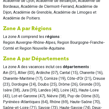
Académie de Lyon, Académie de Besançon, Académie de
Bordeaux, Académie de Clermont-Ferrand, Académie de
Dijon, Académie de Grenoble, Académie de Limoges et
Académie de Poitiers.
Zone A par Régions
La zone A comprend les
régions
:
Region Auvergne-Rhône-Alpes, Region Bourgogne-Franche-
Comté et Region Nouvelle-Aquitaine.
Zone A par Départements
La zone A des vacances inclut ces
départements
:
Ain (01), Allier (03), Ardèche (07), Cantal (15), Charente (16),
Charente-Maritime (17), Corrèze (19), Côte-d’Or (21), Creuse
(23), Dordogne (24), Doubs (25), Drôme (26), Gironde (33),
Isère (38), Jura (39), Landes (40), Loire (42), Haute-Loire
(43), Lot-et-Garonne (47), Nièvre (58), Puy-de-Dôme (63),
Pyrénées-Atlantiques (64), Rhône (69), Haute-Saône (70),
Saône-et-Loire (71), Savoie (73), Haute-Savoie (74), Deux-