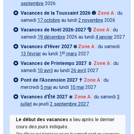
septembre
2026
Vacances de la Toussaint 2026 🎃
Zone A
: du
samedi
17 octobre
au lundi
2 novembre
2026
Vacances de Noël 2026-2027 🎅
Zone A
: du
samedi
19 décembre
2026 au lundi
4 janvier
2027
Vacances d’Hiver 2027 ❄️
Zone A
: du samedi
er
13 février
au lundi
1
mars
2027
Vacances de Printemps 2027 🌷
Zone A
: du
samedi
10 avril
au lundi
26 avril
2027
Pont de l’Ascension 2027 ✝️
Zone A
: du
mercredi
5 mai
au lundi
10 mai
2027
Vacances d’Été 2027 ☀️
Zone A
: du samedi
3
juillet
au jeudi
2 septembre 2027
Le début des vacances
a lieu après le dernier
cours des jours indiqués.