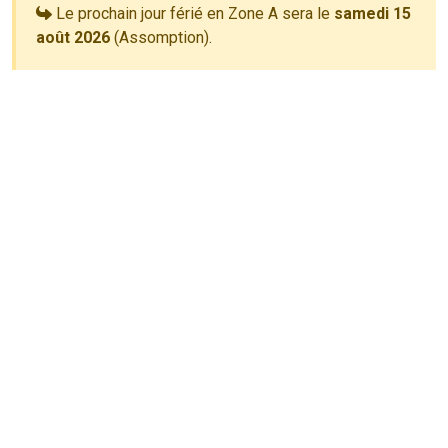
Le prochain jour férié en Zone A sera le
samedi 15
août 2026
(Assomption).