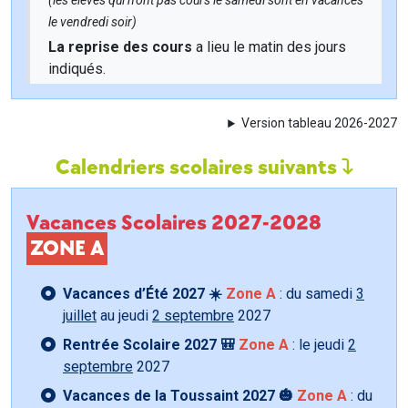
(les élèves qui n'ont pas cours le samedi sont en vacances
le vendredi soir)
La reprise des cours
a lieu le matin des jours
indiqués.
Version tableau 2026-2027
Calendriers scolaires suivants
Vacances Scolaires 2027-2028
ZONE A
Vacances d’Été 2027 ☀️
Zone A
: du samedi
3
juillet
au jeudi
2 septembre
2027
Rentrée Scolaire 2027 🎒
Zone A
: le jeudi
2
septembre
2027
Vacances de la Toussaint 2027 🎃
Zone A
: du