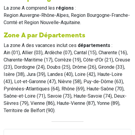
La zone A comprend les
régions
:
Region Auvergne-Rhône-Alpes, Region Bourgogne-Franche-
Comté et Region Nouvelle-Aquitaine.
Zone A par Départements
La zone A des vacances inclut ces
départements
:
Ain (01), Allier (03), Ardèche (07), Cantal (15), Charente (16),
Charente-Maritime (17), Corrèze (19), Côte-d’Or (21), Creuse
(23), Dordogne (24), Doubs (25), Drôme (26), Gironde (33),
Isère (38), Jura (39), Landes (40), Loire (42), Haute-Loire
(43), Lot-et-Garonne (47), Nièvre (58), Puy-de-Dôme (63),
Pyrénées-Atlantiques (64), Rhône (69), Haute-Saône (70),
Saône-et-Loire (71), Savoie (73), Haute-Savoie (74), Deux-
Sèvres (79), Vienne (86), Haute-Vienne (87), Yonne (89),
Territoire de Belfort (90).