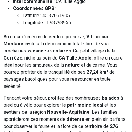
Intercommunalité
: CA Tulle Agglo
Coordonnées GPS
:
Latitude : 45.37061905
Longitude : 1.93798955
Au cœur d'un écrin de verdure préservé,
Vitrac-sur-
Montane
invite à la déconnexion totale lors de vos
prochaines
vacances scolaires
. Ce petit village de la
Corrèze
, niché au sein du
CA Tulle Agglo
, offre un cadre
idéal pour les amoureux de la
nature
et du calme. Vous
pourrez profiter de la tranquillité de ses
27,24 km²
de
paysages bucoliques pour vous ressourcer en toute
sérénité.
Pendant votre séjour, profitez des nombreuses
balades
à
pied ou à vélo pour explorer le
patrimoine local
et les
sentiers de la région
Nouvelle-Aquitaine
. Les familles
apprécieront ces moments de
détente
en plein air, parfaits
pour observer la faune et la flore de ce territoire de
276