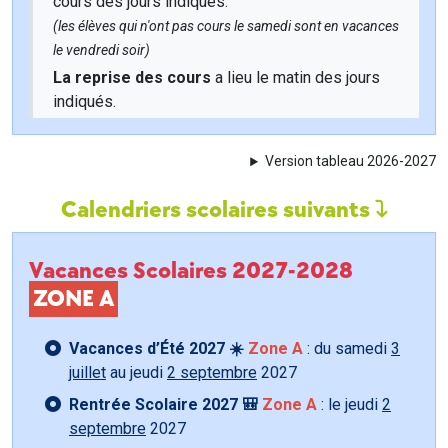
cours des jours indiqués.
(les élèves qui n'ont pas cours le samedi sont en vacances
le vendredi soir)
La reprise des cours
a lieu le matin des jours
indiqués.
Version tableau 2026-2027
Calendriers scolaires suivants
Vacances Scolaires 2027-2028
ZONE A
Vacances d’Été 2027 ☀️
Zone A
: du samedi
3
juillet
au jeudi
2 septembre
2027
Rentrée Scolaire 2027 🎒
Zone A
: le jeudi
2
septembre
2027