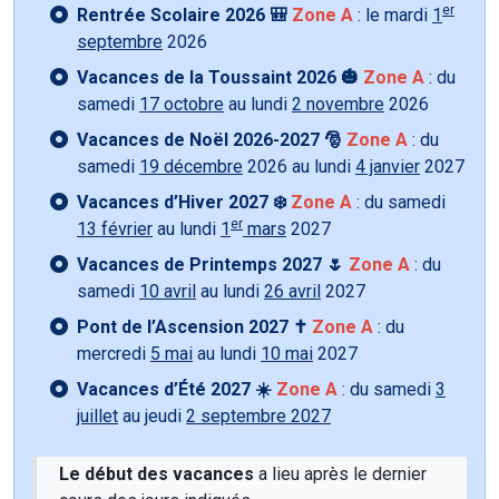
er
Rentrée Scolaire 2026 🎒
Zone A
: le mardi
1
septembre
2026
Vacances de la Toussaint 2026 🎃
Zone A
: du
samedi
17 octobre
au lundi
2 novembre
2026
Vacances de Noël 2026-2027 🎅
Zone A
: du
samedi
19 décembre
2026 au lundi
4 janvier
2027
Vacances d’Hiver 2027 ❄️
Zone A
: du samedi
er
13 février
au lundi
1
mars
2027
Vacances de Printemps 2027 🌷
Zone A
: du
samedi
10 avril
au lundi
26 avril
2027
Pont de l’Ascension 2027 ✝️
Zone A
: du
mercredi
5 mai
au lundi
10 mai
2027
Vacances d’Été 2027 ☀️
Zone A
: du samedi
3
juillet
au jeudi
2 septembre 2027
Le début des vacances
a lieu après le dernier