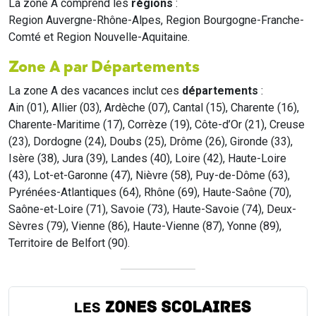
La zone A comprend les
régions
:
Region Auvergne-Rhône-Alpes, Region Bourgogne-Franche-
Comté et Region Nouvelle-Aquitaine.
Zone A par Départements
La zone A des vacances inclut ces
départements
:
Ain (01), Allier (03), Ardèche (07), Cantal (15), Charente (16),
Charente-Maritime (17), Corrèze (19), Côte-d’Or (21), Creuse
(23), Dordogne (24), Doubs (25), Drôme (26), Gironde (33),
Isère (38), Jura (39), Landes (40), Loire (42), Haute-Loire
(43), Lot-et-Garonne (47), Nièvre (58), Puy-de-Dôme (63),
Pyrénées-Atlantiques (64), Rhône (69), Haute-Saône (70),
Saône-et-Loire (71), Savoie (73), Haute-Savoie (74), Deux-
Sèvres (79), Vienne (86), Haute-Vienne (87), Yonne (89),
Territoire de Belfort (90).