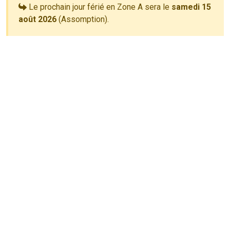
Le prochain jour férié en Zone A sera le
samedi 15
août 2026
(Assomption).