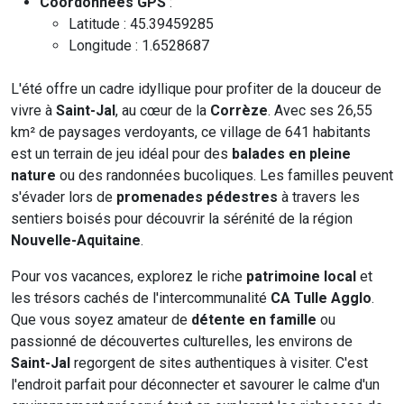
Coordonnées GPS
:
Latitude : 45.39459285
Longitude : 1.6528687
L'été offre un cadre idyllique pour profiter de la douceur de
vivre à
Saint-Jal
, au cœur de la
Corrèze
. Avec ses 26,55
km² de paysages verdoyants, ce village de 641 habitants
est un terrain de jeu idéal pour des
balades en pleine
nature
ou des randonnées bucoliques. Les familles peuvent
s'évader lors de
promenades pédestres
à travers les
sentiers boisés pour découvrir la sérénité de la région
Nouvelle-Aquitaine
.
Pour vos vacances, explorez le riche
patrimoine local
et
les trésors cachés de l'intercommunalité
CA Tulle Agglo
.
Que vous soyez amateur de
détente en famille
ou
passionné de découvertes culturelles, les environs de
Saint-Jal
regorgent de sites authentiques à visiter. C'est
l'endroit parfait pour déconnecter et savourer le calme d'un