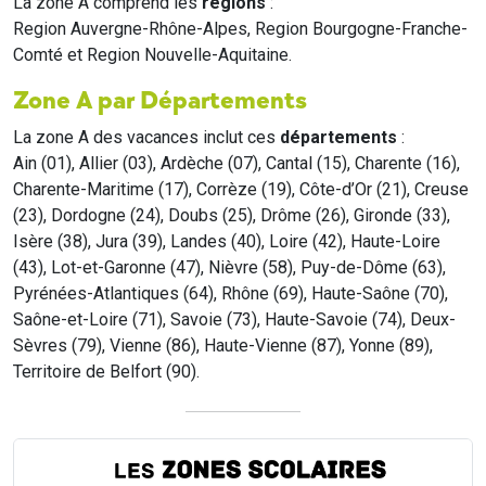
La zone A comprend les
régions
:
Region Auvergne-Rhône-Alpes, Region Bourgogne-Franche-
Comté et Region Nouvelle-Aquitaine.
Zone A par Départements
La zone A des vacances inclut ces
départements
:
Ain (01), Allier (03), Ardèche (07), Cantal (15), Charente (16),
Charente-Maritime (17), Corrèze (19), Côte-d’Or (21), Creuse
(23), Dordogne (24), Doubs (25), Drôme (26), Gironde (33),
Isère (38), Jura (39), Landes (40), Loire (42), Haute-Loire
(43), Lot-et-Garonne (47), Nièvre (58), Puy-de-Dôme (63),
Pyrénées-Atlantiques (64), Rhône (69), Haute-Saône (70),
Saône-et-Loire (71), Savoie (73), Haute-Savoie (74), Deux-
Sèvres (79), Vienne (86), Haute-Vienne (87), Yonne (89),
Territoire de Belfort (90).