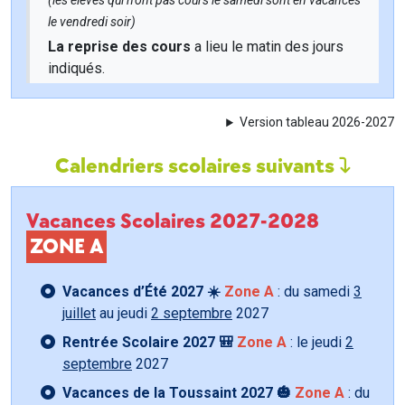
(les élèves qui n'ont pas cours le samedi sont en vacances
le vendredi soir)
La reprise des cours
a lieu le matin des jours
indiqués.
Version tableau 2026-2027
Calendriers scolaires suivants
Vacances Scolaires 2027-2028
ZONE A
Vacances d’Été 2027 ☀️
Zone A
: du samedi
3
juillet
au jeudi
2 septembre
2027
Rentrée Scolaire 2027 🎒
Zone A
: le jeudi
2
septembre
2027
Vacances de la Toussaint 2027 🎃
Zone A
: du