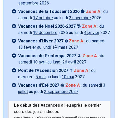
septembre
2026
Vacances de la Toussaint 2026 🎃
Zone A
: du
samedi
17 octobre
au lundi
2 novembre
2026
Vacances de Noël 2026-2027 🎅
Zone A
: du
samedi
19 décembre
2026 au lundi
4 janvier
2027
Vacances d’Hiver 2027 ❄️
Zone A
: du samedi
er
13 février
au lundi
1
mars
2027
Vacances de Printemps 2027 🌷
Zone A
: du
samedi
10 avril
au lundi
26 avril
2027
Pont de l’Ascension 2027 ✝️
Zone A
: du
mercredi
5 mai
au lundi
10 mai
2027
Vacances d’Été 2027 ☀️
Zone A
: du samedi
3
juillet
au jeudi
2 septembre 2027
Le début des vacances
a lieu après le dernier
cours des jours indiqués.