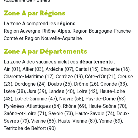
Académie de Poitiers.
Zone A par Régions
La zone A comprend les
régions
:
Region Auvergne-Rhône-Alpes, Region Bourgogne-Franche-
Comté et Region Nouvelle-Aquitaine.
Zone A par Départements
La zone A des vacances inclut ces
départements
:
Ain (01), Allier (03), Ardèche (07), Cantal (15), Charente (16),
Charente-Maritime (17), Corrèze (19), Côte-d’Or (21), Creuse
(23), Dordogne (24), Doubs (25), Drôme (26), Gironde (33),
Isère (38), Jura (39), Landes (40), Loire (42), Haute-Loire
(43), Lot-et-Garonne (47), Nièvre (58), Puy-de-Dôme (63),
Pyrénées-Atlantiques (64), Rhône (69), Haute-Saône (70),
Saône-et-Loire (71), Savoie (73), Haute-Savoie (74), Deux-
Sèvres (79), Vienne (86), Haute-Vienne (87), Yonne (89),
Territoire de Belfort (90).