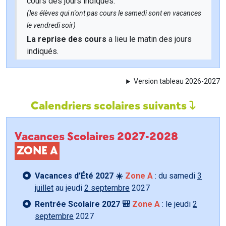
cours des jours indiqués.
(les élèves qui n'ont pas cours le samedi sont en vacances
le vendredi soir)
La reprise des cours
a lieu le matin des jours
indiqués.
Version tableau 2026-2027
Calendriers scolaires suivants
Vacances Scolaires 2027-2028
ZONE A
Vacances d’Été 2027 ☀️
Zone A
: du samedi
3
juillet
au jeudi
2 septembre
2027
Rentrée Scolaire 2027 🎒
Zone A
: le jeudi
2
septembre
2027