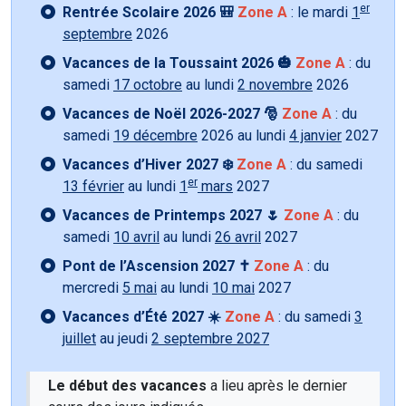
er
Rentrée Scolaire 2026 🎒
Zone A
: le mardi
1
septembre
2026
Vacances de la Toussaint 2026 🎃
Zone A
: du
samedi
17 octobre
au lundi
2 novembre
2026
Vacances de Noël 2026-2027 🎅
Zone A
: du
samedi
19 décembre
2026 au lundi
4 janvier
2027
Vacances d’Hiver 2027 ❄️
Zone A
: du samedi
er
13 février
au lundi
1
mars
2027
Vacances de Printemps 2027 🌷
Zone A
: du
samedi
10 avril
au lundi
26 avril
2027
Pont de l’Ascension 2027 ✝️
Zone A
: du
mercredi
5 mai
au lundi
10 mai
2027
Vacances d’Été 2027 ☀️
Zone A
: du samedi
3
juillet
au jeudi
2 septembre 2027
Le début des vacances
a lieu après le dernier