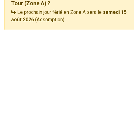
Tour (Zone A) ?
Le prochain jour férié en Zone A sera le
samedi 15
août 2026
(Assomption).