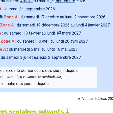
 du samedi
4 juillet
au mardi
1
septembre
2026
er
A
: le mardi
1
septembre
2026
🎃
Zone A
: du samedi
17 octobre
au lundi
2 novembre
2026
Zone A
: du samedi
19 décembre
2026 au lundi
4 janvier
2027
er
A
: du samedi
13 février
au lundi
1
mars
2027

Zone A
: du samedi
10 avril
au lundi
26 avril
2027
e A
: du mercredi
5 mai
au lundi
10 mai
2027
 du samedi
3 juillet
au jeudi
2 septembre 2027
ieu après le dernier cours des jours indiqués.
e samedi sont en vacances le vendredi soir)
u le matin des jours indiqués.
Version tableau 2
rs scolaires suivants