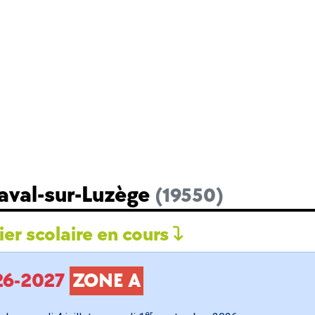
Laval-sur-Luzège
(19550)
er scolaire en cours
026-2027
ZONE A
er