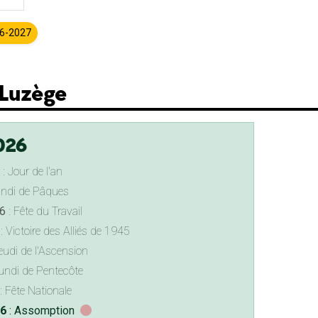
26-2027
-Luzège
026
: Jour de l'an
undi de Pâques
6
: Fête du Travail
: Victoire des Alliés de 1945
eudi de l'Ascension
undi de Pentecôte
: Fête Nationale
26
: Assomption