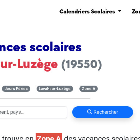
Calendriers Scolaires
Zo
nces scolaires
sur-Luzège
(19550)
Jours Féries
Laval-sur-Luzège
Zone A
Rechercher
 trouve en
Zone A
des vacances scolaires