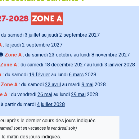
027-2028
ZONE A
 du samedi
3 juillet
au jeudi
2 septembre
2027
A
: le jeudi
2 septembre
2027
🎃
Zone A
: du samedi
23 octobre
au lundi
8 novembre
2027
Zone A
: du samedi
18 décembre
2027 au lundi
3 janvier
2028
A
: du samedi
19 février
au lundi
6 mars
2028

Zone A
: du samedi
22 avril
au mardi
9 mai
2028
e A
: du vendredi
26 mai
au lundi
29 mai
2028
 à partir du mardi
4 juillet 2028
ieu après le dernier cours des jours indiqués.
e samedi sont en vacances le vendredi soir)
u le matin des jours indiqués.