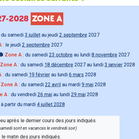
027-2028
ZONE A
 du samedi
3 juillet
au jeudi
2 septembre
2027
A
: le jeudi
2 septembre
2027
🎃
Zone A
: du samedi
23 octobre
au lundi
8 novembre
2027
Zone A
: du samedi
18 décembre
2027 au lundi
3 janvier
2028
A
: du samedi
19 février
au lundi
6 mars
2028

Zone A
: du samedi
22 avril
au mardi
9 mai
2028
e A
: du vendredi
26 mai
au lundi
29 mai
2028
 à partir du mardi
4 juillet 2028
ieu après le dernier cours des jours indiqués.
e samedi sont en vacances le vendredi soir)
u le matin des jours indiqués.