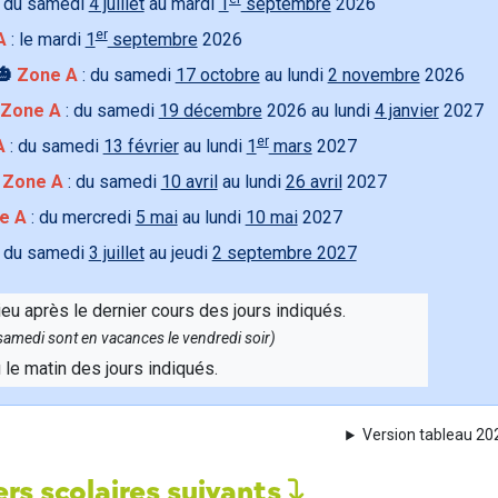
 du samedi
4 juillet
au mardi
1
septembre
2026
er
A
: le mardi
1
septembre
2026
🎃
Zone A
: du samedi
17 octobre
au lundi
2 novembre
2026
Zone A
: du samedi
19 décembre
2026 au lundi
4 janvier
2027
er
A
: du samedi
13 février
au lundi
1
mars
2027

Zone A
: du samedi
10 avril
au lundi
26 avril
2027
e A
: du mercredi
5 mai
au lundi
10 mai
2027
 du samedi
3 juillet
au jeudi
2 septembre 2027
ieu après le dernier cours des jours indiqués.
e samedi sont en vacances le vendredi soir)
u le matin des jours indiqués.
Version tableau 2
rs scolaires suivants