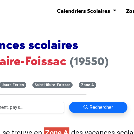
Calendriers Scolaires
Zo
nces scolaires
laire-Foissac
(19550)
Jours Féries
Saint-Hilaire-Foissac
Zone A
Rechercher
)
se trouve en
Zone A
des vacances scola