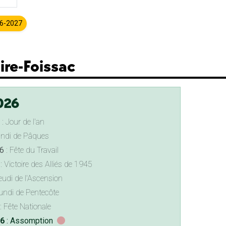
26-2027
aire-Foissac
026
: Jour de l'an
undi de Pâques
6
: Fête du Travail
: Victoire des Alliés de 1945
eudi de l'Ascension
undi de Pentecôte
: Fête Nationale
26
: Assomption