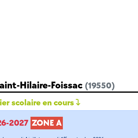
aint-Hilaire-Foissac
(19550)
er scolaire en cours
026-2027
ZONE A
er