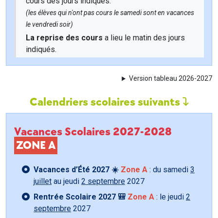
cours des jours indiqués.
(les élèves qui n'ont pas cours le samedi sont en vacances
le vendredi soir)
La reprise des cours
a lieu le matin des jours
indiqués.
Version tableau 2026-2027
Calendriers scolaires suivants
Vacances Scolaires 2027-2028
ZONE A
Vacances d’Été 2027 ☀️
Zone A
: du samedi
3
juillet
au jeudi
2 septembre
2027
Rentrée Scolaire 2027 🎒
Zone A
: le jeudi
2
septembre
2027