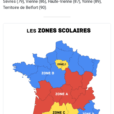
Sèvres (79), Vienne (86), Haute-Vienne (87), Yonne (89),
Territoire de Belfort (90).