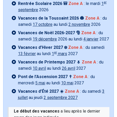
er
Rentrée Scolaire 2026 🎒
Zone A
: le mardi
1
septembre
2026
Vacances de la Toussaint 2026 🎃
Zone A
: du
samedi
17 octobre
au lundi
2 novembre
2026
Vacances de Noël 2026-2027 🎅
Zone A
: du
samedi
19 décembre
2026 au lundi
4 janvier
2027
Vacances d’Hiver 2027 ❄️
Zone A
: du samedi
er
13 février
au lundi
1
mars
2027
Vacances de Printemps 2027 🌷
Zone A
: du
samedi
10 avril
au lundi
26 avril
2027
Pont de l’Ascension 2027 ✝️
Zone A
: du
mercredi
5 mai
au lundi
10 mai
2027
Vacances d’Été 2027 ☀️
Zone A
: du samedi
3
juillet
au jeudi
2 septembre 2027
Le début des vacances
a lieu après le dernier