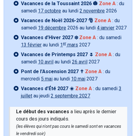
Vacances de la Toussaint 2026 🎃
Zone A
: du
samedi
17 octobre
au lundi
2 novembre
2026
Vacances de Noël 2026-2027 🎅
Zone A
: du
samedi
19 décembre
2026 au lundi
4 janvier
2027
Vacances d’Hiver 2027 ❄️
Zone A
: du samedi
er
13 février
au lundi
1
mars
2027
Vacances de Printemps 2027 🌷
Zone A
: du
samedi
10 avril
au lundi
26 avril
2027
Pont de l’Ascension 2027 ✝️
Zone A
: du
mercredi
5 mai
au lundi
10 mai
2027
Vacances d’Été 2027 ☀️
Zone A
: du samedi
3
juillet
au jeudi
2 septembre 2027
Le début des vacances
a lieu après le dernier
cours des jours indiqués.
(les élèves qui n'ont pas cours le samedi sont en vacances
le vendredi soir)