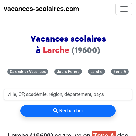
vacances-scolaires.com
Vacances scolaires
à
Larche
(19600)
Calendrier Vacances
Jours Féries
Larche
Zone A
Rechercher
Larche (19600)
se trouve en
Zone A
des