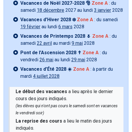
Vacances de Noël 2027-2028 🎅
Zone A
: du
samedi
18 décembre
2027 au lundi
3 janvier
2028
Vacances d’Hiver 2028 ❄️
Zone A
: du samedi
19 février
au lundi
6 mars
2028
Vacances de Printemps 2028 🌷
Zone A
: du
samedi
22 avril
au mardi
9 mai
2028
Pont de l’Ascension 2028 ✝️
Zone A
: du
vendredi
26 mai
au lundi
29 mai
2028
Vacances d’Été 2028 ☀️
Zone A
: à partir du
mardi
4 juillet 2028
Le début des vacances
a lieu après le dernier
cours des jours indiqués.
(les élèves qui n'ont pas cours le samedi sont en vacances
le vendredi soir)
La reprise des cours
a lieu le matin des jours
indiqués.