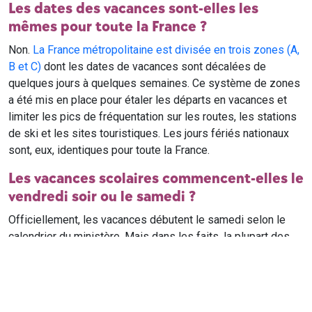
Les dates des vacances sont-elles les
mêmes pour toute la France ?
Non.
La France métropolitaine est divisée en trois zones (A,
B et C)
dont les dates de vacances sont décalées de
quelques jours à quelques semaines. Ce système de zones
a été mis en place pour étaler les départs en vacances et
limiter les pics de fréquentation sur les routes, les stations
de ski et les sites touristiques. Les jours fériés nationaux
sont, eux, identiques pour toute la France.
Les vacances scolaires commencent-elles le
vendredi soir ou le samedi ?
Officiellement, les vacances débutent le samedi selon le
calendrier du ministère. Mais dans les faits, la plupart des
élèves qui n'ont pas cours le samedi sont en vacances dès
le vendredi soir après leur dernier cours. Il est conseillé de
vérifier avec l'établissement scolaire si des cours ont lieu le
samedi matin.