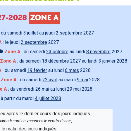
027-2028
ZONE A
 du samedi
3 juillet
au jeudi
2 septembre
2027
A
: le jeudi
2 septembre
2027
🎃
Zone A
: du samedi
23 octobre
au lundi
8 novembre
2027
Zone A
: du samedi
18 décembre
2027 au lundi
3 janvier
2028
A
: du samedi
19 février
au lundi
6 mars
2028

Zone A
: du samedi
22 avril
au mardi
9 mai
2028
e A
: du vendredi
26 mai
au lundi
29 mai
2028
 à partir du mardi
4 juillet 2028
ieu après le dernier cours des jours indiqués.
e samedi sont en vacances le vendredi soir)
u le matin des jours indiqués.