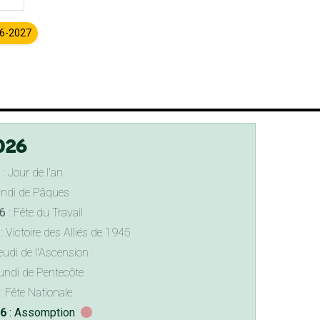
26-2027
026
: Jour de l'an
undi de Pâques
6
: Fête du Travail
: Victoire des Alliés de 1945
eudi de l'Ascension
undi de Pentecôte
: Fête Nationale
26
: Assomption