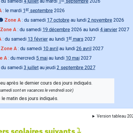
 du samedi
4 juillet
au mardi
1
septembre
2026
er
A
: le mardi
1
septembre
2026
🎃
Zone A
: du samedi
17 octobre
au lundi
2 novembre
2026
Zone A
: du samedi
19 décembre
2026 au lundi
4 janvier
2027
er
A
: du samedi
13 février
au lundi
1
mars
2027

Zone A
: du samedi
10 avril
au lundi
26 avril
2027
e A
: du mercredi
5 mai
au lundi
10 mai
2027
 du samedi
3 juillet
au jeudi
2 septembre 2027
ieu après le dernier cours des jours indiqués.
e samedi sont en vacances le vendredi soir)
u le matin des jours indiqués.
Version tableau 2
rs scolaires suivants