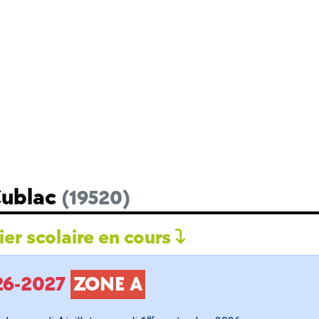
Cublac
(19520)
er scolaire en cours
026-2027
ZONE A
er