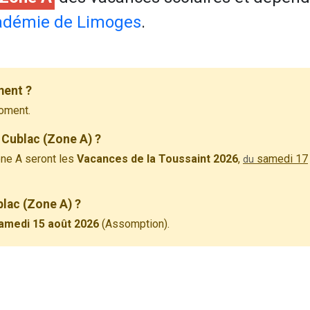
adémie de Limoges
.
ment ?
oment.
 Cublac (Zone A) ?
ne A seront les
Vacances de la Toussaint 2026
,
samedi 17
du
blac (Zone A) ?
amedi 15 août 2026
(Assomption).