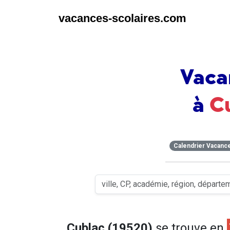
vacances-scolaires.com
Vaca
à
C
Calendrier Vacanc
Cublac (19520)
se trouve en