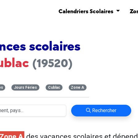
Calendriers Scolaires
Zo
nces scolaires
ublac
(19520)
es
Jours Féries
Cublac
Zone A
Rechercher
Zone A
des vacances scolaires et dépend